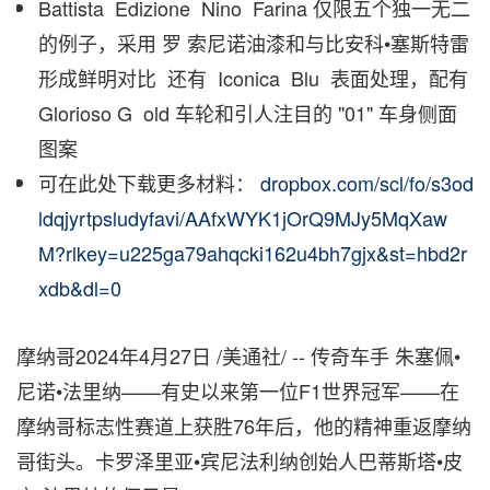
Battista Edizione Nino Farina 仅限五个独一无二
的例子，采用 罗 索尼诺油漆和与比安科•塞斯特雷
形成鲜明对比 还有 Iconica Blu 表面处理，配有
Glorioso G old 车轮和引人注目的 "01" 车身侧面
图案
可在此处下载更多材料：
dropbox.com/scl/fo/s3od
ldqjyrtpsludyfavi/AAfxWYK1jOrQ9MJy5MqXaw
M?rlkey=u225ga79ahqcki162u4bh7gjx&st=hbd2r
xdb&dl=0
摩纳哥
2024年4月27日
/美通社/ -- 传奇车手 朱塞佩•
尼诺•法里纳——有史以来第一位F1世界冠军——在
摩纳哥标志性赛道上获胜76年后，他的精神重返摩纳
哥街头。卡罗泽里亚•宾尼法利纳创始人巴蒂斯塔•皮