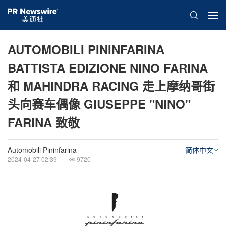
AUTOMOBILI PININFARINA
BATTISTA EDIZIONE NINO FARINA
和 MAHINDRA RACING 走上摩纳哥街
头向赛车偶像 GIUSEPPE "NINO"
FARINA 致敬
Automobili Pininfarina
简体中文
2024-04-27 02:39
9720