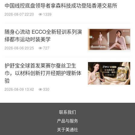
中国线控底盘领导者拿森科技成功登陆香港交易所
编辑注释
2026-08-07 22:20
1339
关于 AUTOMOBILI PININFARINA
随身心流动 ECCO全新轻训系列演
Automobili Automobili Pininfarina 总部位于意大利坎
绎都市运动时装美学
比亚诺的运营总部，商业办公室设在德国慕尼黑，拥
2026-08-06 20:25
727
有一支由来自豪华和高档汽车品牌的经验丰富的汽车
高管组成的团队。在意大利设计、研发并手工制造，
护舒宝全球首发莱赛尔蚕丝卫生
巾，以材料创新打开经期护理新体
专注于为全球顶尖品味人士塑造体验，所有
验
Automobili Pininfarina 车型均体现了 PURA 设计理
2026-08-09 13:42
330
念。这种理念也将贯穿所有未来的量产汽车中，将灵
感与尖端技术无缝融合。
联系我们
关于 AUTOMOBILI PININFARINA BATTISTA （
链
产品与服务
关于美通社
接到新闻资料
）