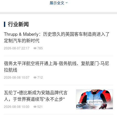
展示全文
铝制成，黑色阳极氧化。
意大利最强大、合法上路的汽车由最先进的动力系统
行业新闻
提供动力，可提供 1,900 马力和 2,340 牛米的扭矩。
Thrupp & Maberly：历史悠久的英国客车制造商进入了
全球首款纯电动超跑 GT 采用了大容量 120 kWh 锂
定制汽车的新时代
电池，该电池被包裹在坚固轻便的碳纤维外壳中。其
2026-08-07 22:17
785
独特的发射控制技术有助于超越一级方程式赛车的加
宿务太平洋航空将开通上海-宿务航线、复航厦门-马尼
速，在1.79秒内达到0-60英里/小时，在1.86秒内完成
拉航线
0-100公里/小时，在4.49秒内完成0-120英里/小时，
2026-08-08 10:07
712
在4.75秒内完成0-120英里/小时。
瓦伦丁•德比斯成为安踏品牌代言
欲了解更多信息，请访问
人，于世界赛道续写"永不止步"
automobili-pinfarina.com/media
2026-08-08 10:00
521