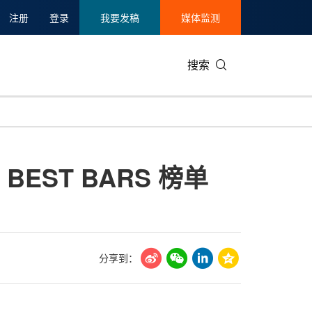
注册
登录
我要发稿
媒体监测
搜索
可持续发展
IT科技与互联网
日本
中国国际
零售业
韩国
BEST BARS 榜单
碳中和
娱乐时尚与艺术
新加坡
企业扩张
环境
泰国
新质生产力
健康与医疗制药
财报
农业与制
美国临床肿瘤学会(ASCO)
通信业
企业社会
旅游与酒
世界杯
会展
中国国际
房地产建
分享到：