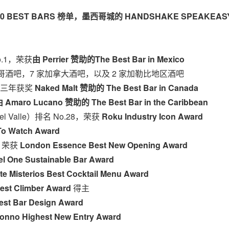
50 BEST BARS
榜单，墨西哥城的
HANDSHAKE SPEAKEAS
.1，荣获
由
Perrier
赞助的
The Best Bar in
Mexico
西哥酒吧，7 家加拿大酒吧，以及 2 家加勒比地区酒吧
第三年获奖
Naked Malt
赞助的
The Best Bar in
Canada
由
Amaro Lucano
赞助的
The Best Bar in the
Caribbean
l Valle）排名 No.28，荣获
Roku Industry Icon Award
To Watch Award
，荣获
London Essence Best New Opening Award
el One Sustainable Bar Award
te Misterios Best Cocktail Menu Award
est Climber Award
得主
est Bar Design Award
onno Highest New Entry Award