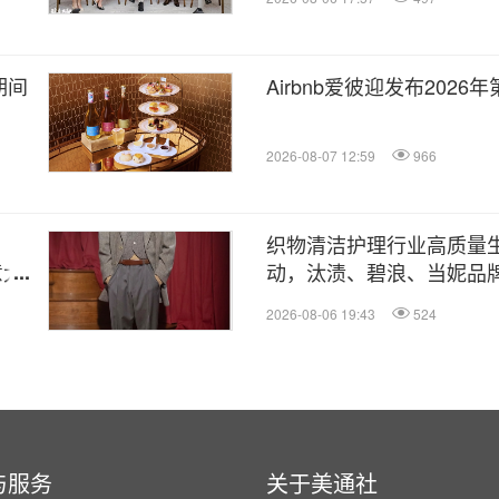
期间
Airbnb爱彼迎发布202
2026-08-07 12:59
966
织物清洁护理行业高质量
意大
动，汰渍、碧浪、当妮品
证，宝洁洗衣科研成果荣登
2026-08-06 19:43
524
与服务
关于美通社