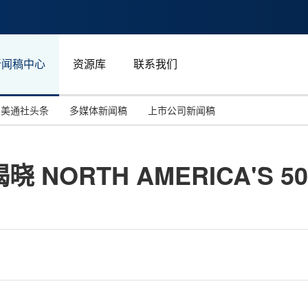
新闻稿中心
资源库
联系我们
美通社头条
多媒体新闻稿
上市公司新闻稿
国际消费电子展(CES)
汽车与交通
中国大陆
ORTH AMERICA'S 50 
投资并购
能源化工与环保
马来西亚
世界移动通信大会
教育与人力资源
澳大利亚
人工智能
体育
汉诺威工业博览会
广告营销传媒