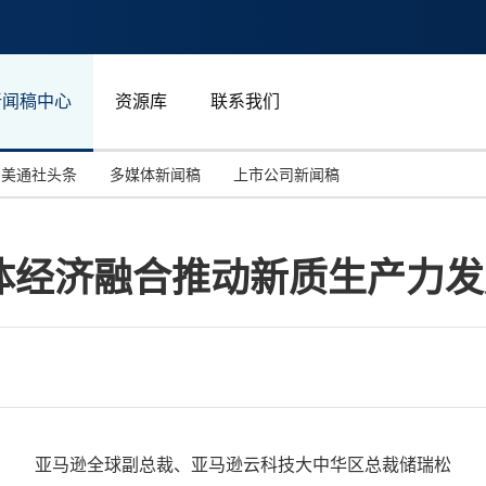
新闻稿中心
资源库
联系我们
美通社头条
多媒体新闻稿
上市公司新闻稿
国际消费电子展(CES)
汽车与交通
中国大陆
体经济融合推动新质生产力发
投资并购
能源化工与环保
马来西亚
世界移动通信大会
教育与人力资源
澳大利亚
人工智能
体育
汉诺威工业博览会
广告营销传媒
亚马逊全球副总裁、亚马逊云科技大中华区总裁储瑞松