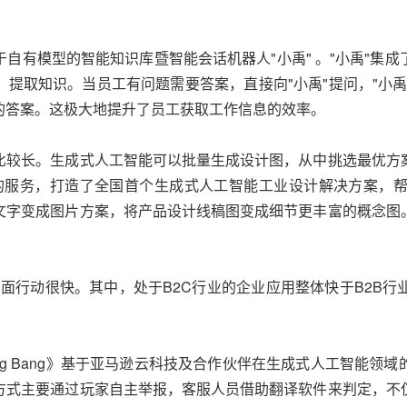
自有模型的智能知识库暨智能会话机器人"小禹" 。"小禹"集
提取知识。当员工有问题需要答案，直接向"小禹"提问，"小
的答案。这极大地提升了员工获取工作信息的效率。
比较长。生成式人工智能可以批量生成设计图，从中挑选最优方
科技的服务，打造了全国首个生成式人工智能工业设计解决方案
文字变成图片方案，将产品设计线稿图变成细节更丰富的概念图
面行动很快。其中，处于B2C行业的企业应用整体快于B2B
s: Bang Bang》基于亚马逊云科技及合作伙伴在生成式人工
方式主要通过玩家自主举报，客服人员借助翻译软件来判定，不