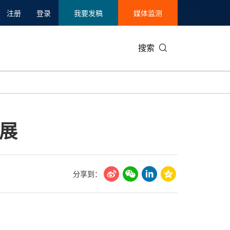
注册
登录
我要发稿
媒体监测
搜索
可持续发展
IT科技与互联网
日本
中国国际
零售业
韩国
展
碳中和
娱乐时尚与艺术
新加坡
企业扩张
环境
泰国
新质生产力
健康与医疗制药
财报
农业与制
美国临床肿瘤学会(ASCO)
通信业
企业社会
旅游与酒
分享到：
世界杯
会展
中国国际
房地产建