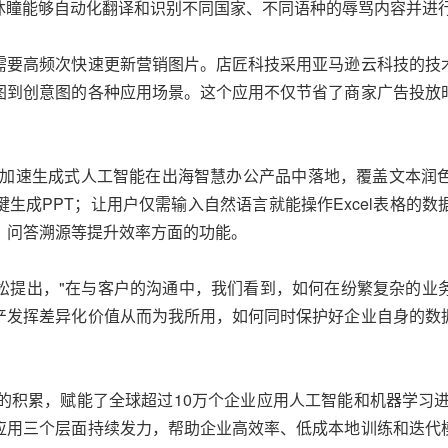
沐瞳能够自动化翻译和识别不同国家、不同语种的辱骂内容并进
需要高频次快速更新营销图片。店匠科技采用亚马逊云科技的技
图到创意图的各种应用场景。这个应用不仅节省了商家广告投放
。
，加速生成式人工智能在出海智慧办公产品中落地，覆盖文本润
生成PPT；让用户仅需输入自然语言就能操作Excel表格的
、问答溯源等提升效率方面的功能。
松提出，"在与客户的沟通中，我们看到，如何在纷繁复杂的业
产发挥差异化价值从而为我所用，如何同时保护好企业自身的数
的积累，赋能了全球超过10万个企业应用人工智能和机器学习进
应用三个层面持续发力，帮助企业高效率、低成本地训练和迭代