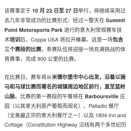
该赛事定于
举行，将继续采用过
10
月 22
日至 27
日
去几年非常成功的比赛形式：经过一整天在
Summit
进行的意大利常规赛车技
Point Motorsports Park
术
后，Coppa
USA
将拉开帷幕。这是一场
培训
包含
，参赛队伍将迎接一场充满挑战的体
三个赛段的比赛
育赛事，完成 800 公里的比赛。
在比赛日，赛车将从
米德尔堡市中心出发，沿着以骑
马和马球比赛而著名的城镇周边地区前行，直至蓝岭
。比赛的第一赛段的午餐将在
庄
山脉
Barboursville
园（以其意大利原产葡萄而闻名）、Palladio 餐厅
（全美最正宗的意大利餐厅之一）以及 1804 Inn and
Cottage（Constitution Highway 沿线有两个多世纪历