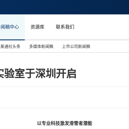
新闻稿中心
资源库
联系我们
美通社头条
多媒体新闻稿
上市公司新闻稿
国际消费电子展(CES)
汽车与交通
中国大陆
实验室于深圳开启
投资并购
能源化工与环保
马来西亚
世界移动通信大会
教育与人力资源
澳大利亚
人工智能
体育
汉诺威工业博览会
广告营销传媒
以专业科技激发滑雪者潜能