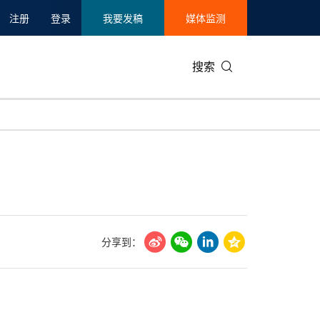
注册
登录
我要发稿
媒体监测
搜索
可持续发展
IT科技与互联网
日本
中国国际
零售业
韩国
碳中和
娱乐时尚与艺术
新加坡
企业扩张
环境
泰国
新质生产力
健康与医疗制药
财报
农业与制
美国临床肿瘤学会(ASCO)
通信业
企业社会
旅游与酒
分享到：
世界杯
会展
中国国际
房地产建