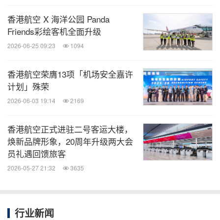
香港航空 X 海洋公园 Panda
关键词：
航空/飞机制造
运输业
旅游业
Friends彩绘客机全面升级
2026-06-25 09:23
1094
分享到：
香港航空荣膺13项「机场安全嘉许
计划」殊荣
2026-06-03 19:14
2169
香港航空正式进驻二号客运大楼，
焕新品牌形象，20周年升级两大会
员礼遇回馈旅客
2026-05-27 21:32
3635
行业新闻