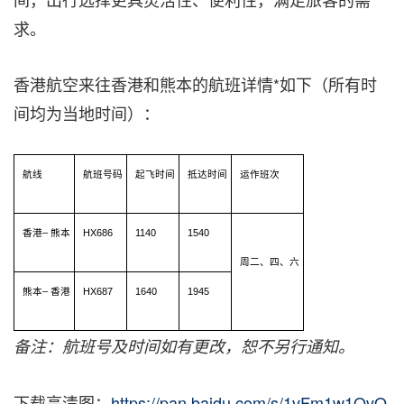
求。
香港航空来往香港和熊本的航班详情*如下（所有时
间均为当地时间）：
航线
航班号码
起飞时间
抵达时间
运作班次
香港
–
熊本
HX686
1140
1540
周二、四、六
熊本
–
香港
HX687
1640
1945
备注：航班号及时间如有更改，恕不另行通知。
下载高清图：
https://pan.baidu.com/s/1vFm1w1QvO