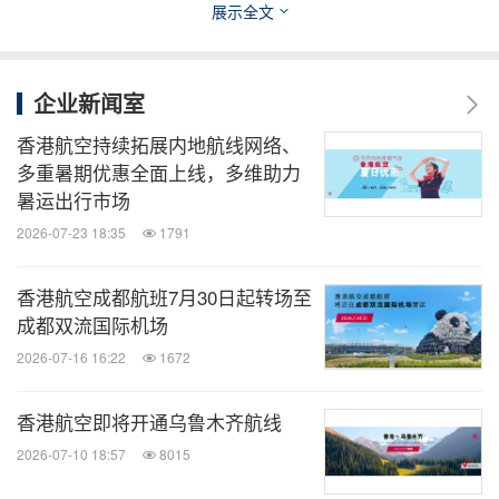
展示全文
媒体查询，请联络
香港航空企业传讯部
电邮：
corpcomm@hkairlines.com
企业新闻室
电话： +852 6461 4382
香港航空持续拓展内地航线网络、
多重暑期优惠全面上线，多维助力
暑运出行市场
2026-07-23 18:35
1791
消息来源：香港航空有限公司（Hong Kong Airlines
Limited）
香港航空成都航班7月30日起转场至
成都双流国际机场
2026-07-16 16:22
1672
全球旅报
微信公众号“全球旅报”发布最新的全球旅游产
香港航空即将开通乌鲁木齐航线
业、OTA(在线旅游)、航空公司、飞机制造、
酒店行业最新动态。扫描二维码，立即订
2026-07-10 18:57
8015
阅！