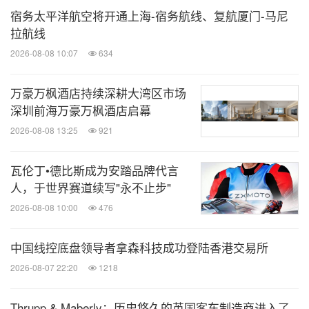
宿务太平洋航空将开通上海-宿务航线、复航厦门-马尼
拉航线
2026-08-08 10:07
634
万豪万枫酒店持续深耕大湾区市场
深圳前海万豪万枫酒店启幕
2026-08-08 13:25
921
瓦伦丁•德比斯成为安踏品牌代言
人，于世界赛道续写"永不止步"
2026-08-08 10:00
476
中国线控底盘领导者拿森科技成功登陆香港交易所
2026-08-07 22:20
1218
Thrupp & Maberly：历史悠久的英国客车制造商进入了