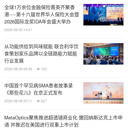
全球1万余位金融保险菁英齐聚香
港----第十六届世界华人保险大会暨
2026国际龙奖IDA年会盛大举办
2026-08-09 14:51
从功能供给到风味赋能 联合利华饮
食策划家乐品牌以全链路能力赋能
行业发展
2026-08-09 09:26
162
中国首个罕见病SMA患者故事录
《那些花儿》在京正式发布
2026-08-08 20:11
527
MetaOptics聚焦推进超透镜商业化 撤回纳斯达克上市申
请 并推迟在美国进行双重上市计划