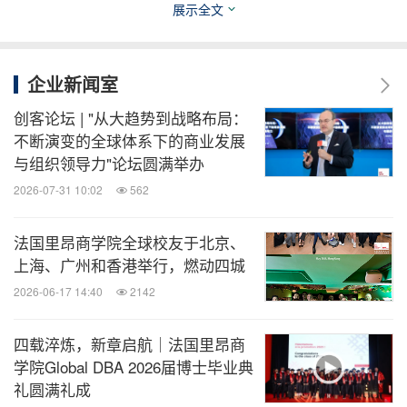
展示全文
法国里昂商学院副校长、亚洲校区校长王华教授代表
里昂商学院及亚洲校区向所有的来宾和校友们表示衷
企业新闻室
心的感谢，并举杯祝愿，法国里昂商学院150年数智
创客论坛 | "从大趋势到战略布局：
启航
。
未来可期
。
不断演变的全球体系下的商业发展
与组织领导力"论坛圆满举办
来自法国的歌手为大家带来了精彩的祝酒曲，伴随着
2026-07-31 10:02
562
欢快的乐曲，全场共同举杯庆祝，共同祝福当下、展
望未来。法国里昂商学院的校友们历时一个月，精心
法国里昂商学院全球校友于北京、
上海、广州和香港举行，燃动四城
筹备的一场场精彩才艺展示也即将把晚宴推向高潮
。
2026-06-17 14:40
2142
GEMBA2022秋季班
震动全
开场的劲鼓《燃动九州》
四载淬炼，新章启航｜法国里昂商
场，立刻点燃了全场的激情，舞姿曼妙，鼓声震天、
学院Global DBA 2026届博士毕业典
风华绝代、让人如痴如醉
。
礼圆满礼成