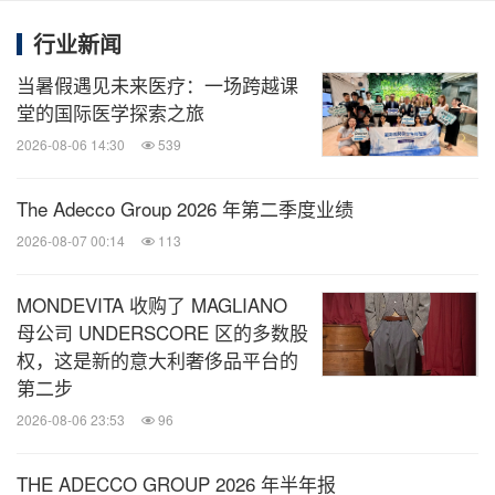
那一刹那，每个人都化身为勇士，做最无畏勇敢的自
己。现场被他们彻底震撼，响起热烈的掌声。
行业新闻
当暑假遇见未来医疗：一场跨越课
沙漠奔袭勇夺六项大奖，
薪火相传持续绽放光芒
堂的国际医学探索之旅
2026-08-06 14:30
539
在近日结束的戈17挑战赛中，里昂九稳队一举揽获全
The Adecco Group 2026 年第二季度业绩
员完赛"沙克尔顿奖"、风范团队奖、团队"奋进
2026-08-07 00:14
113
奖"、"歌声嘹亮奖"、优秀公益项目奖 (能力建设类) 和
公益行动奖等六项大奖。活动现场，学院特别为这50
MONDEVITA 收购了 MAGLIANO
名勇士准备了庆功仪式和颁奖仪式。
母公司 UNDERSCORE 区的多数股
权，这是新的意大利奢侈品平台的
第二步
法国里昂商学院EE高管教育 (EMBA,MBA,EDP) 项目
2026-08-06 23:53
96
主任张伟伟老师主持戈壁颁奖环节。九上戈壁的他，
曾带领里昂商学院的勇士们拿下了数项荣耀，和大家
THE ADECCO GROUP 2026 年半年报