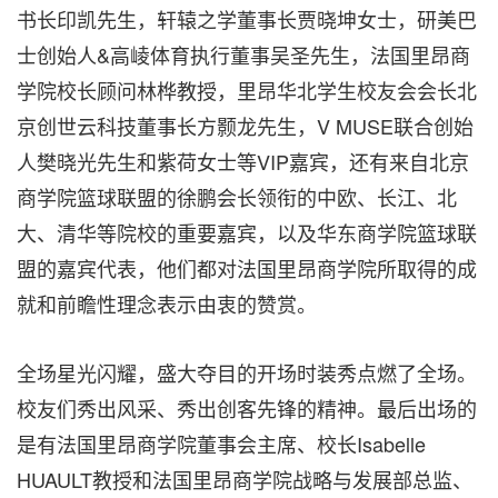
书长印凯先生，轩辕之学董事长贾晓坤女士，研美巴
士创始人&高崚体育执行董事吴圣先生，法国里昂商
学院校长顾问林桦教授，里昂华北学生校友会会长北
京创世云科技董事长方颢龙先生，V MUSE联合创始
人樊晓光先生和紫荷女士等VIP嘉宾，还有来自北京
商学院篮球联盟的徐鹏会长领衔的中欧、长江、北
大、清华等院校的重要嘉宾，以及华东商学院篮球联
盟的嘉宾代表，他们都对法国里昂商学院所取得的成
就和前瞻性理念表示由衷的赞赏。
全场星光闪耀，盛大夺目的开场时装秀点燃了全场
。
校友们秀出风采、秀出创客先锋的精神
。
最后出场的
是有法国里昂商学院董事会主席、校长Isabelle
HUAULT教授和法国里昂商学院战略与发展部总监、