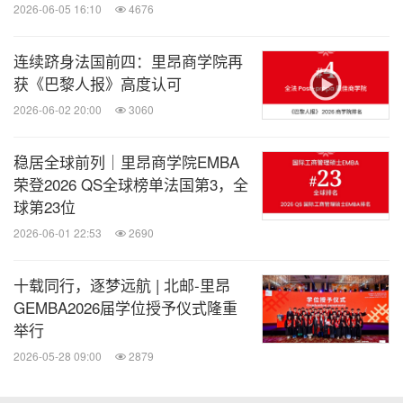
2026-06-05 16:10
4676
如火五月，春光无限，不负春华，方有秋实。
连续跻身法国前四：里昂商学院再
GEMBA2021秋季班历时两个月专门为150周年校庆
获《巴黎人报》高度认可
创作的
，唱出了校友对里昂商学院诚挚
班歌《秋实》
2026-06-02 20:00
3060
的热爱，他们穿着整齐，歌声动人，博得阵阵喝彩
。
稳居全球前列｜里昂商学院EMBA
GEMBA2020春季班带来的
沙画诗朗诵《遇见未来的
荣登2026 QS全球榜单法国第3，全
让人非常感动，成为里昂的创客先锋，一起见
球第23位
自己》
证未来，里昂商学院150周年数智再启航，相信每个
2026-06-01 22:53
2690
同学校友都会在里昂遇见未来最好的自己
。加
油里
十载同行，逐梦远航 | 北邮-里昂
昂，加油创客先锋
。
GEMBA2026届学位授予仪式隆重
举行
GEMBA2022春季班全体同学与天使合唱团60人共同
2026-05-28 09:00
2879
带来了一场震撼的
，他们精心编排，
演出《孤勇者》