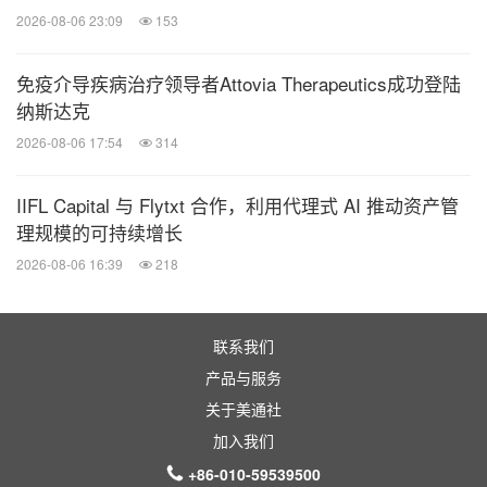
一起彰显出超越自我、勇于开拓的里昂创客精神。
2026-08-06 23:09
153
法国里昂商学院战略与发展部总监、董事会成员
免疫介导疾病治疗领导者Attovia Therapeutics成功登陆
Nicolas PEJOUT先生为勇士们颁奖，共同见证了这
纳斯达克
一荣耀时刻。
2026-08-06 17:54
314
IIFL Capital 与 Flytxt 合作，利用代理式 AI 推动资产管
戈壁勇士奖
理规模的可持续增长
2026-08-06 16:39
218
秦中吉 郭国卫 冯雪森 陈泽澜
詹胜军 陈卫国 王卫杰 琳瑛
联系我们
超越自我奖
产品与服务
关于美通社
加入我们
王金龙 邓华 张瑞
+86-010-59539500
高卓 王雪娜 黄耀华