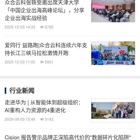
众合云科张轶受邀出席天津大学
「中国企业出海高峰论坛」，分享
企业出海实战经验
2025-12-03 14:33
9795
爱同行 益路跑|众合云科连续六年支
持长江三峡马拉松激情开跑
2025-12-03 11:05
5901
行业新闻
走进华为 | 从智能体到超级组织：
AI重构人力资源的4重进化
2026-08-03 15:46
3142
Cision 报告警示品牌正深陷高代价的"数据碎片化陷阱"