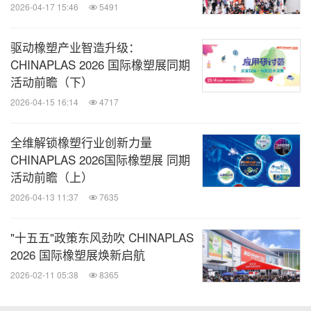
2026-04-17 15:46
5491
12场应用行业论坛按照橡塑应用领域细分，聚焦下游
驱动橡塑产业智造升级：
应用的热门话题与需求变化，业内人士不容错过。
CHINAPLAS 2026 国际橡塑展同期
GIZ德国国际合作机构举办"共构愿景-走向塑料循
活动前瞻（下）
环：中欧循环经济发展论坛"，探讨发展循环经济对
2026-04-15 16:14
4717
于解决塑料污染、实现碳中和的机遇与挑战。中国合
全维解锁橡塑行业创新力量
成树脂协会热成型分会聚焦"热成型助力低碳环保绿
CHINAPLAS 2026国际橡塑展 同期
色包装"主题，邀请来自国内及海外著名专家学者、
活动前瞻（上）
企业家们，共同探索如何建设一个更符合国际化需求
2026-04-13 11:37
7635
的热成型产业生态链，推动塑料循环经济。中国包装
联合会包装印刷专委会将在展会同期举办"软包装绿
"十五五"政策东风劲吹 CHINAPLAS
2026 国际橡塑展焕新启航
色低碳可持续发展"会议，内容包括：VOCs（挥发性
2026-02-11 05:38
8365
有机化合物）治理整体解决方案、环保黏合剂新产品
发布、无溶剂复合新技术、环保油墨在软包装行业中