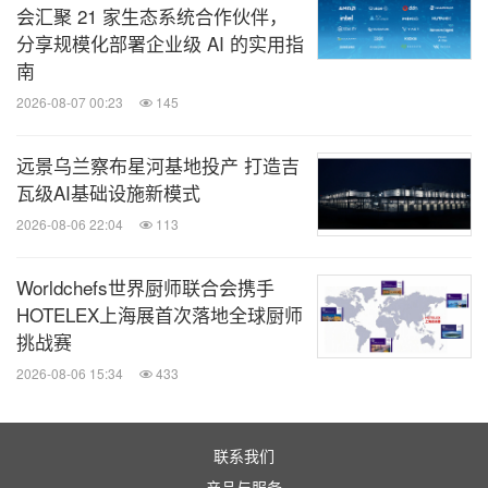
应用的热门话题与需求变化。
会汇聚 21 家生态系统合作伙伴，
分享规模化部署企业级 AI 的实用指
南
CHINAPLAS 2023
将迎接更多海外观众
2026-08-07 00:23
145
中国内地已放宽入境限制。海外旅客只需入境时出示
远景乌兰察布星河基地投产 打造吉
48小时内核酸检测阴性结果，不再需要申请健康码和
瓦级AI基础设施新模式
集中隔离，可放行进入社会面。将于4月份在深圳举
2026-08-06 22:04
113
办的"CHINAPLAS 2023 国际橡塑展"蓄势待发，做好
Worldchefs世界厨师联合会携手
了准备迎接阔别3年的海外观众，火力全开推出具创
HOTELEX上海展首次落地全球厨师
新性的橡塑解决方案及行业信息。观众可把握这次黄
挑战赛
金机会亲临展会，重启与中外供应商和合作伙伴的面
2026-08-06 15:34
433
对面交流、认识行业新星、拓展业务及发掘更多行业
亮点。点击
这里
立即进行CHINAPLAS国际橡塑展观
联系我们
众预登记。展览健康检查和深圳入境健康要求会适时
产品与服务