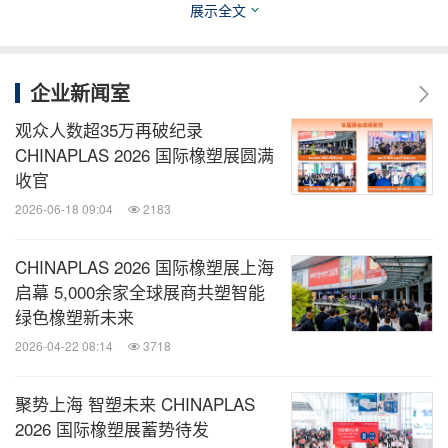
展示全文
“CHINAPLAS 2023 国际橡塑展”已成为橡塑创新科技
企业新闻室
发布的首选平台，展会观众在此参加活动及交流。
观众人数超35万再破纪录
CHINAPLAS 2026 国际橡塑展圆满
收官
应用研讨荟：聚焦探讨橡塑应用
2026-06-18 09:04
2183
"应用研讨荟"作为"CHINAPLAS 2023 国际橡塑展"的
CHINAPLAS 2026 国际橡塑展上海
其中一项重点同期活动，将于展会第二天至四天汇聚
启幕 5,000余家全球展商共塑智能
橡塑科技，联合终端产业链品牌、企业、高等学院及
绿色橡塑新未来
科研机构，覆盖各种高性能应用，直击光伏、橡塑抗
2026-04-22 08:14
3718
菌技术、无菌包装、绿色低碳及循环经济等70多个热
门话题，深入畅谈应用行业的发展趋势与技术前瞻，
聚势上海 智塑未来 CHINAPLAS
2026 国际橡塑展蓄势待发
为业内人士拓宽视野。