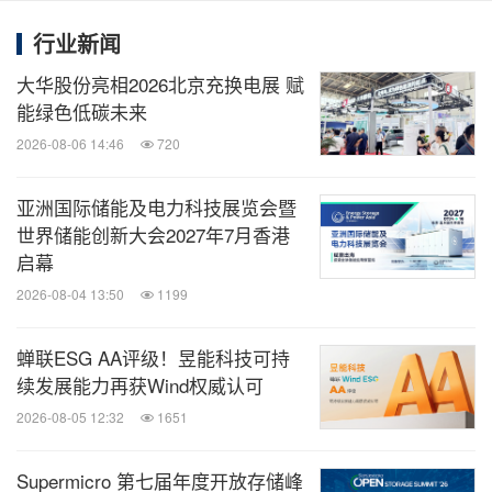
的应用等。
行业新闻
大华股份亮相2026北京充换电展 赋
请
按此
报名及了解更多活动详情。
能绿色低碳未来
2026-08-06 14:46
720
亚洲国际储能及电力科技展览会暨
世界储能创新大会2027年7月香港
启幕
2026-08-04 13:50
1199
蝉联ESG AA评级！昱能科技可持
续发展能力再获Wind权威认可
2026-08-05 12:32
1651
“CHINAPLAS 2023 国际橡塑展”活动现场将聚焦下游
Supermicro 第七届年度开放存储峰