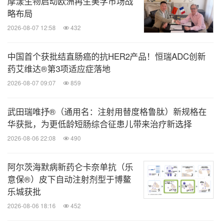
摩漾生物启动欧洲再生美学市场战
略布局
2026-08-07 12:58
432
中国首个获批结直肠癌的抗HER2产品！恒瑞ADC创新
药艾维达®第3项适应症落地
2026-08-07 09:07
859
武田瑞唯抒®（通用名：注射用替度格鲁肽）新规格在
华获批，为更低龄短肠综合征患儿带来治疗新选择
2026-08-06 22:08
490
阿尔茨海默病新药仑卡奈单抗（乐
意保®）皮下自动注射剂型于博鳌
乐城获批
2026-08-06 18:16
452