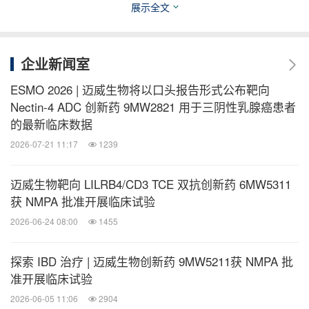
展示全文
相关股票：
Shanghai:688062
Shanghai:688062.SS
企业新闻室
医药健闻
ESMO 2026 | 迈威生物将以口头报告形式公布靶向
微信公众号“医药健闻”发布全球制药、医疗、
Nectin-4 ADC 创新药 9MW2821 用于三阴性乳腺癌患者
大健康企业最新的经营动态。扫描二维码，
的最新临床数据
立即订阅！
2026-07-21 11:17
1239
关键词：
健康护理与医院
医疗药物
迈威生物靶向 LILRB4/CD3 TCE 双抗创新药 6MW5311
获 NMPA 批准开展临床试验
分享到：
2026-06-24 08:00
1455
探索 IBD 治疗 | 迈威生物创新药 9MW5211获 NMPA 批
准开展临床试验
2026-06-05 11:06
2904