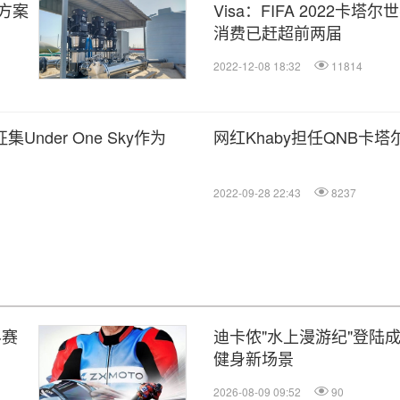
方案
Visa：FIFA 2022卡塔
消费已赶超前两届
2022-12-08 18:32
11814
nder One Sky作为
网红Khaby担任QNB卡
2022-09-28 22:43
8237
界赛
迪卡侬"水上漫游纪"登陆
健身新场景
2026-08-09 09:52
90