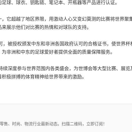
的足球、球衣、钥匙链、笔记本、开瓶器等产品进行认证。
一，它超越了地区界限，用激动人心又变幻莫测的比赛将世界聚
品来展示他们对比赛的热情和对球队的支持。
口商认可，被授权颁发中东和非洲各国政府认可的合格证书，使世
，为非洲和中东的足球爱好者提供全面的质量保障服务。
构，持续深度参与世界范围内各类盛会，
为世博会
等大型比赛、展览
着积极拼搏的体育精神给世界带来的激励。
、零售、时尚、物流行业最新动态。扫描二维码，立即订阅！