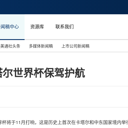
新闻稿中心
资源库
联系我们
美通社头条
多媒体新闻稿
上市公司新闻稿
国际消费电子展(CES)
汽车与交通
中国大陆
2年卡塔尔世界杯保驾护航
投资并购
能源化工与环保
马来西亚
世界移动通信大会
教育与人力资源
澳大利亚
人工智能
体育
汉诺威工业博览会
广告营销传媒
年卡塔尔世界杯将于11月打响，这是历史上首次在卡塔尔和中东国家境内举