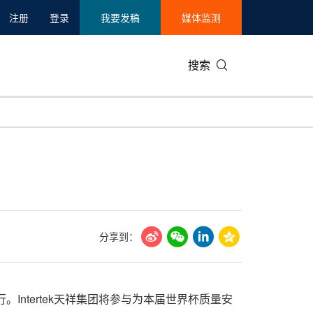
注册
登录
我要发稿
媒体监测
搜索
可持续发展
IT科技与互联网
日本
中国国际
零售业
韩国
碳中和
娱乐时尚与艺术
新加坡
企业扩张
环境
泰国
新质生产力
健康与医疗制药
财报
农业与制
美国临床肿瘤学会(ASCO)
通信业
企业社会
旅游与酒
分享到：
世界杯
会展
中国国际
房地产建
行。Intertek天祥集团将参与为本届世界杯质量安