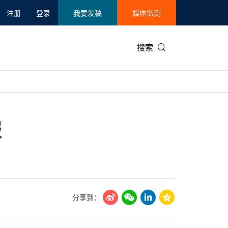
注册
登录
我要发稿
媒体监测
搜索
可持续发展
IT科技与互联网
日本
中国国际
零售业
韩国
服
碳中和
娱乐时尚与艺术
新加坡
企业扩张
环境
泰国
新质生产力
健康与医疗制药
财报
农业与制
美国临床肿瘤学会(ASCO)
通信业
企业社会
旅游与酒
世界杯
会展
中国国际
房地产建
分享到：