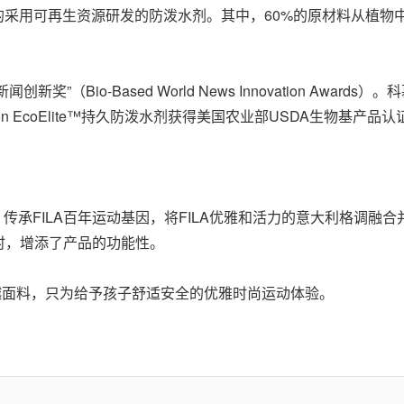
015年推出的采用可再生资源研发的防泼水剂。其中，60%的原材料
新闻创新奖”（Bio-Based World News Innovation Awa
flon EcoElite™持久防泼水剂获得美国农业部USDA生物基产品认证
牌，传承FILA百年运动基因，将FILA优雅和活力的意大利格调融合并
时，增添了产品的功能性。
地卓越面料，只为给予孩子舒适安全的优雅时尚运动体验。