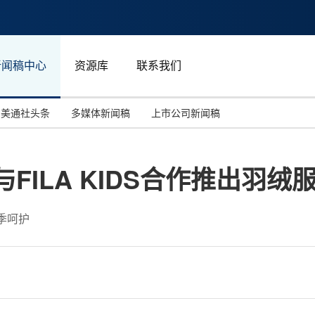
新闻稿中心
资源库
联系我们
美通社头条
多媒体新闻稿
上市公司新闻稿
国际消费电子展(CES)
汽车与交通
中国大陆
(TM)与FILA KIDS合作推出羽绒
投资并购
能源化工与环保
马来西亚
世界移动通信大会
教育与人力资源
澳大利亚
季呵护
人工智能
体育
汉诺威工业博览会
广告营销传媒