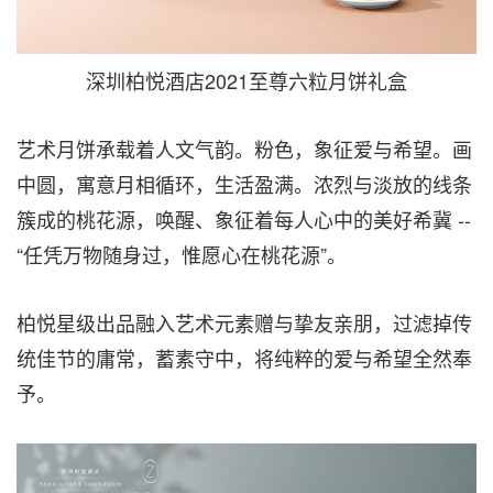
深圳柏悦酒店2021至尊六粒月饼礼盒
艺术月饼承载着人文气韵。粉色，象征爱与希望。画
中圆，寓意月相循环，生活盈满。浓烈与淡放的线条
簇成的桃花源，唤醒、象征着每人心中的美好希冀
--
“任凭万物随身过，惟愿心在桃花源”。
柏悦星级出品融入艺术元素赠与挚友亲朋，过滤掉传
统佳节的庸常，蓄素守中，将
纯粹
的爱与希望全然奉
予。