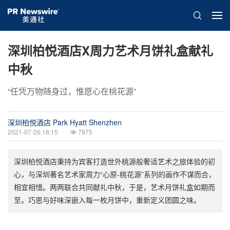
深圳柏悦酒店X周力艺术月饼礼盒献礼
中秋
“任凭万物随身过，惟愿心在桃花源”
深圳柏悦酒店 Park Hyatt Shenzhen
2021-07-26 18:15
7975
深圳柏悦酒店秉持为宾客打造世外桃源般奢适艺术之旅体验的初
心，与深圳著名艺术家周力“心原-桃花源”系列的画作不谋而合，
相宜相惜。两两联合共同献礼中秋，于是，艺术月饼礼盒如期而
至。巧思与好味深嵌入每一枚月饼中，重新定义团圆之味。