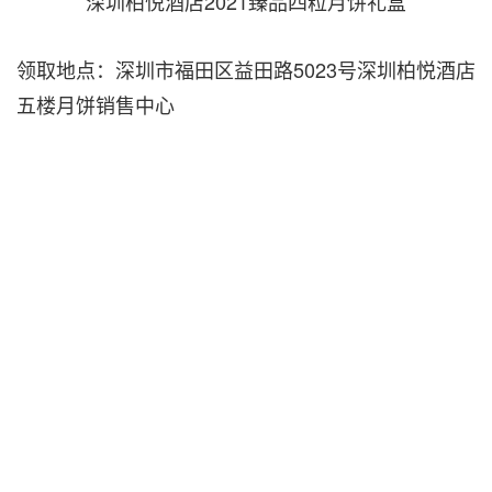
深圳柏悦酒店2021臻品四粒月饼礼盒
领取地点：深圳市福田区益田路5023号深圳柏悦酒店
五楼月饼销售中心
电话：0755-8829 1234
关于周力
1991年毕业于中国广州美术学院油画系，2015年至
今担任深圳OCAT欢乐海岸展区盒子艺术空间艺术总
监；2017年至今，顺德华侨城盒子美术馆艺术总监；
2019年至今，广州美术学院油画系第五工作室主任。
2019年4月至2019年6月，在英国伦敦白立方柏蒙塞
开办“我站在窗的中间—心原”个人展览；2020年12月