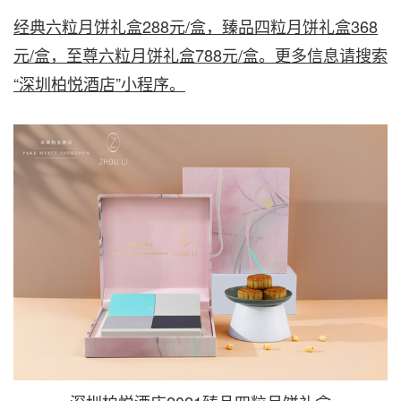
经典六粒月饼礼盒
288元/盒，臻品四粒月饼礼盒368
元/盒，至尊六粒月饼礼盒788元/盒。更多信息请搜索
“深圳柏悦酒店”小程序。