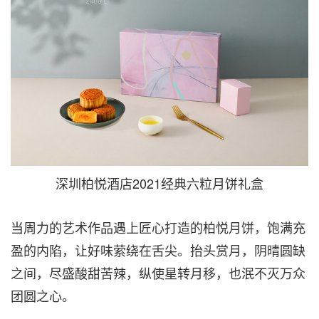
深圳柏悦酒店2021经典六粒月饼礼盒
当周力的艺术作品遇上匠心打造的柏悦月饼，饱满充
盈的内陷，让好味萦绕在舌尖。抬头赏月，阴晴圆缺
之间，尽盛酸甜苦辣，纵使星转月移，也泯不灭万众
团圆之心。