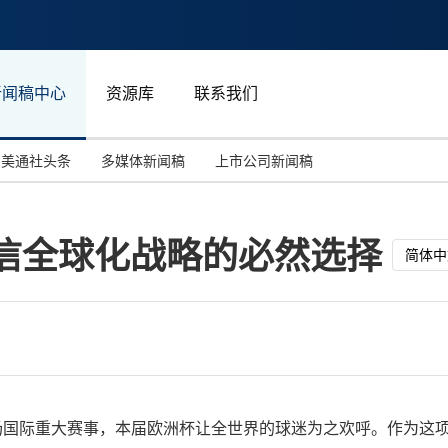
新闻稿中心
资源库
联系我们
美通社头条
多媒体新闻稿
上市公司新闻稿
国际消费电子展(CES)
汽车与交通
中国大陆
海信全球化战略的必然选择
投资并购
能源化工与环保
马来西亚
简体中
世界移动通信大会
教育与人力资源
澳大利亚
人工智能
体育
汉诺威工业博览会
广告营销传媒
疫情后的首场国际重大赛事，本届欧洲杯让全世界的球迷为之欢呼。作