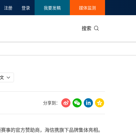
注册
登录
我要发稿
媒体监测
搜索
可持续发展
IT科技与互联网
日本
中国国际
零售业
韩国
碳中和
娱乐时尚与艺术
新加坡
企业扩张
环境
泰国
文
新质生产力
健康与医疗制药
财报
农业与制
美国临床肿瘤学会(ASCO)
通信业
企业社会
旅游与酒
分享到：
世界杯
会展
中国国际
房地产建
为这项赛事的官方赞助商，海信携旗下品牌集体亮相。