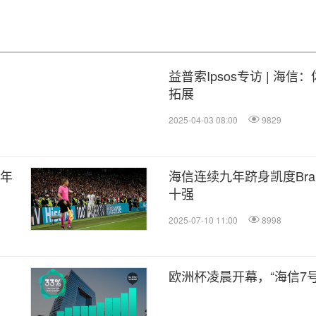
益普索Ipsos专访 | 海
拓展
2025-04-03 08:00
9829
半年
海信连续九年跻身凯度Bra
十强
2025-07-10 11:00
8998
欧洲杯凌晨开幕，“海信7号