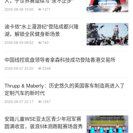
人，于世界赛道续写"永不止步"
2026-08-08 10:00
1271
迪卡侬"水上漫游纪"登陆成都兴隆
湖，解锁全民健身新场景
2026-08-09 09:52
740
中国线控底盘领导者拿森科技成功登陆香港交易所
2026-08-07 22:20
2348
Thrupp & Maberly：历史悠久的英国客车制造商进入了
定制汽车的新时代
2026-08-07 22:17
1267
安踏儿童WSE亚太区青少年冠军赛
圆满收官，骇浪5体测跑鞋赛场首秀