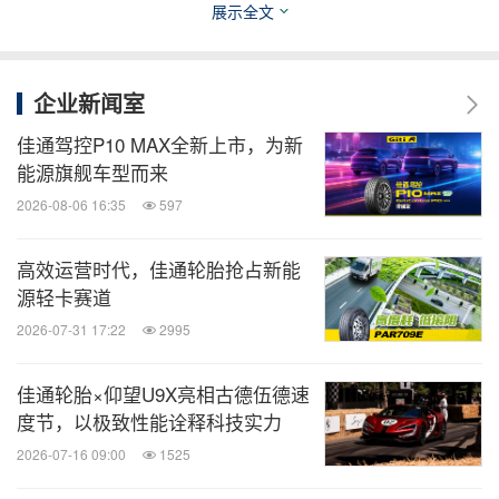
全球旅报
展示全文
微信公众号“全球旅报”发布最新的全球旅游产
业、OTA(在线旅游)、航空公司、飞机制造、
酒店行业最新动态。扫描二维码，立即订
企业新闻室
阅！
佳通驾控P10 MAX全新上市，为新
能源旗舰车型而来
关键词：
汽车
体育赛事
体育运动
运输业
2026-08-06 16:35
597
分享到：
高效运营时代，佳通轮胎抢占新能
源轻卡赛道
2026-07-31 17:22
2995
佳通轮胎×仰望U9X亮相古德伍德速
度节，以极致性能诠释科技实力
2026-07-16 09:00
1525