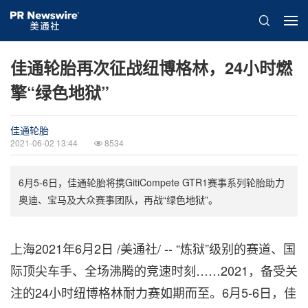
佳通轮胎再次征战纽博格林，24小时燃
擎“绿色地狱”
佳通轮胎
2021-06-02 13:44
8534
6月5-6日，佳通轮胎将携GitiCompete GTR1赛事系列轮胎助力
奥迪、宝马及大众赛事团队，再战“绿色地狱”。
上海2021年6月2日 /美通社/ --
“
炼狱
”
级别的赛道、国
际顶尖车手、全场沸腾的竞速时刻……2021，备受关
注的24小时纽博格林耐力赛如期而至。6月5-6日，佳