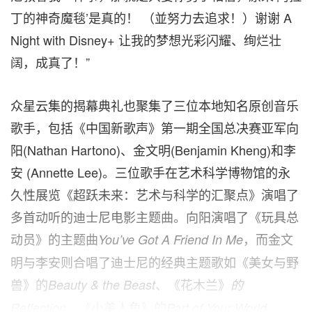
丁的神奇魔毯
’
是真的
！
（
並努力去追求
！）
谢谢
A
Night with Disney+ 让我的梦想光彩闪耀、绚烂壮
阔，成真了！”
众星云集的揭幕典礼也聚集了三位本地知名原创音乐
歌手，包括《中国新歌声》第一期全国总决赛亚军向
阳(
Nathan Hartono
)、金文明
(
Benjamin Kheng
)
和李
安 (
Annette Lee
)。三位歌手在艺术科学博物馆的永
久性展览《超跃未来：艺术与科学的汇聚点》演唱了
多首动听的迪士尼电影主题曲。
向
阳演唱了《玩具总
动员》的主题曲
，而金文
You’ve Got A Friend In Me
明与李安则合唱了迪士尼的经典主题歌如《美女与野
兽》的
、《花木兰》
Beauty & the Beast
的
《小美人鱼》的
。
Reflection、
Part of Your World