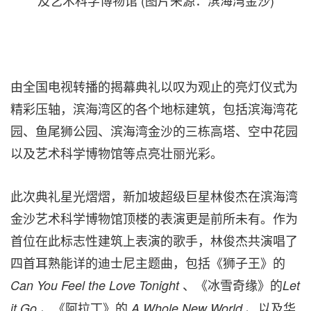
由全国电视转播的揭幕典礼以叹为观止的亮灯仪式为
精彩压轴，滨海湾区的各个地标建筑，包括滨海湾花
园、鱼尾狮公园、滨海湾金沙的三栋高塔、空中花园
以及艺术科学博物馆等点亮壮丽光彩。
此次典礼星光熠熠，新加坡超级巨星林俊杰在滨海湾
金沙艺术科学博物馆顶楼的表演更是
前所未有
。作为
首位在此标志性建筑上表演的歌手，林俊杰共演唱了
四首耳熟能详的迪士尼主题曲，包括《狮子王》的
、《冰雪奇缘》的
Can You Feel the Love Tonight
Let
《阿拉丁》的
、以及华
it Go 、
A Whole New World