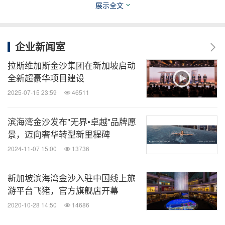
展示全文
此次活动也见证了滨海湾金沙与迪士尼多年来稳定的
合作关系。两家公司携手举办了多场成功圆满的活
企业新闻室
动，包括2016的《美国队长：英雄内战》东南亚蓝毯
拉斯维加斯金沙集团在新加坡启动
仪式和首映礼以及《海洋奇缘》的节庆亮灯仪式：
全新超豪华项目建设
2017年《星球大战：最后一个绝地武士》的亮灯仪
2025-07-15 23:59
46511
式；2018年漫威影业《复仇者联盟：无限战争》红毯
滨海湾金沙发布"无界•卓越"品牌愿
粉丝活动；以及2019年漫威影业 《惊奇队长》的粉
景，迈向奢华转型新里程碑
丝活动。
2024-11-07 15:00
13736
欲观看视频、活动亮点以及幕后花絮，请点击以下链
新加坡滨海湾金沙入驻中国线上旅
接。
游平台飞猪，官方旗舰店开幕
2020-10-28 14:50
14686
下载视频
: