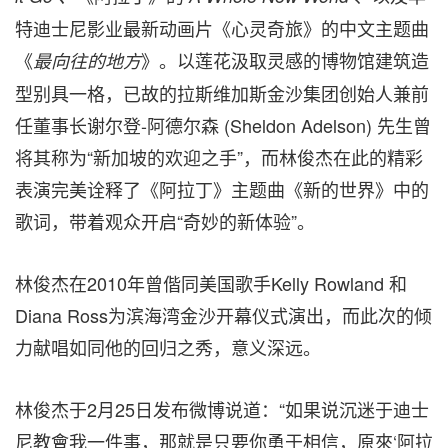
特迪士尼影业最新动画片《心灵奇旅》的中文主题曲
《
》。以莲花汲取灵感的博物馆建筑造
最向往的地方
型别具一格，
已故的
拉斯维加斯
金沙
集团
创始人兼前
任
董事长谢尔登
-
阿德尔森 (
Sheldon Adelson
) 先生曾
将其称为“新加坡的欢迎之手”，而林俊杰在此的精彩
表演完美诠释了《阿拉丁》主题曲《新的世界》中的
歌词，带着观众开启“奇妙的新体验”。
林俊杰在2010年曾偕同美国歌手Kelly Rowland 和
Diana Ross为滨海湾金沙开幕仪式演出，而此次的倾
力献唱如同他的回归之秀，意义深远。
林俊杰于2月25日发布微博说道：“如果说沉迷于迪士
尼教會我一件事，那就是只要你勇于相信，原來
‘
阿拉