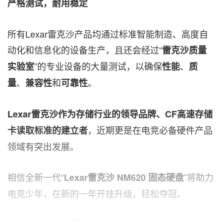
严格测试，耐用稳定
所有Lexar雷克沙产品均通过标准智能制造、高度自
动化和信息化的设备生产，且还会经过
“
雷克沙质量
”
的专业设备的大量测试，以确保
、
实验室
性能
质
、
和
。
量
兼容性
可靠性
Lexar雷克沙作为存储行业的领导品牌、CF高速存储
，近期更是在电竞必备硬件产品
卡读取标准的建立者
领域有突出发展。
相信全新一代
“
”
将助力
Lexar
雷克沙
NM620 固态硬盘
电竞少年，在新的一年开挂升级，轻松夺冠。
消息来源：Lexar雷克沙