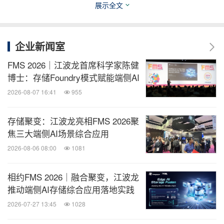
展示全文
全球TMT
企业新闻室
微信公众号“全球TMT”发布全球互联网、科
技、媒体、通讯企业的经营动态、财报信
FMS 2026｜江波龙首席科学家陈健
息、企业并购消息。扫描二维码，立即订
博士：存储Foundry模式赋能端侧AI
阅！
2026-08-07 16:41
955
关键词：
电脑硬件
电脑/电子
消费电子
存储聚变：江波龙亮相FMS 2026聚
焦三大端侧AI场景综合应用
分享到：
2026-08-06 08:00
1081
相约FMS 2026｜融合聚变，江波龙
推动端侧AI存储综合应用落地实践
2026-07-27 13:45
1028