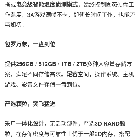
搭载
，始终控制固态硬盘工
电竞级智能温度侦测模式
作温度，3A游戏满帧不卡，即使长时间工作，也能流
畅如初。
包罗万象，一盘到位
提供
/
/
/
多种大容量存储方
256GB
512GB
1TB
2TB
案，满足不同存储需求。
空间，操作系统、主机
足容
游戏、影音文件存储一盘到位
。
严选颗粒，突飞猛进
采用
，无活动部件，严选
一体化设计
3D NAND颗
，在存储密度与可靠性上优于一般2D内存，搭配
粒