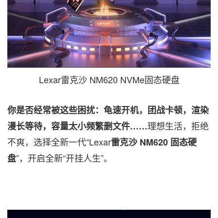
Lexar雷克沙 NM620 NVMe固态硬盘
你是否经常被这些困扰
：
龟速开机
，
团战卡顿
，
渲染
理想生活，拒绝
漫长等待
，
容量太小频繁删文件
……
不爽，选择全新一代
“
Lexar
雷克沙
NM620 固态硬
”，
开启全新“开挂人生
”
。
盘