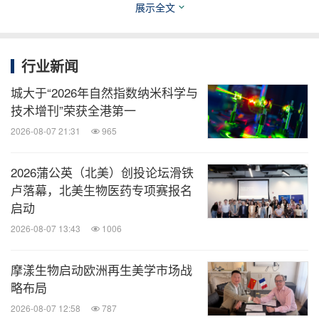
卫者。阿那亚·乔哈尔也参加了本次目标守卫者大
展示全文
会。
行业新闻
2018年目标守卫者大会在比尔及梅琳达•盖茨基金会
城大于“2026年自然指数纳米科学与
的Facebook上
www.facebook.com/gatesfoundation
技术增刊”荣获全港第一
直播。
2026-08-07 21:31
965
欲了解更多相关信息，请访问
www.gatesfoundation.
2026蒲公英（北美）创投论坛滑铁
org/goalkeepers
。
卢落幕，北美生物医药专项赛报名
启动
关于比尔及梅琳达
2026-08-07 13:43
1006
•
盖茨基金会
摩漾生物启动欧洲再生美学市场战
秉承所有生命价值平等的信念，比尔及梅琳达•盖茨
略布局
基金会致力于帮助人们过上健康而富有成效的生活。
2026-08-07 12:58
787