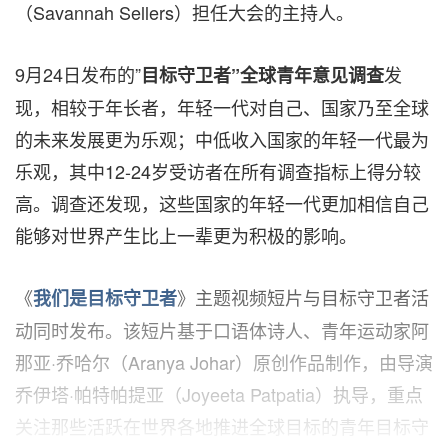
（Savannah Sellers）担任大会的主持人。
9月24日发布的”
发
目标守卫者
”
全球青年意见调查
现，相较于年长者，年轻一代对自己、国家乃至全球
的未来发展更为乐观；中低收入国家的年轻一代最为
乐观，其中12-24岁受访者在所有调查指标上得分较
高。调查还发现，这些国家的年轻一代更加相信自己
能够对世界产生比上一辈更为积极的影响。
《
》主题视频短片与目标守卫者活
我们是目标守卫者
动同时发布。该短片基于口语体诗人、青年运动家阿
那亚·乔哈尔（Aranya Johar）原创作品制作，由导演
乔伊塔·帕特帕提亚（Joyeeta Patpatia）执导，重点
关注那些活跃在世界各地推进全球目标的青年目标守