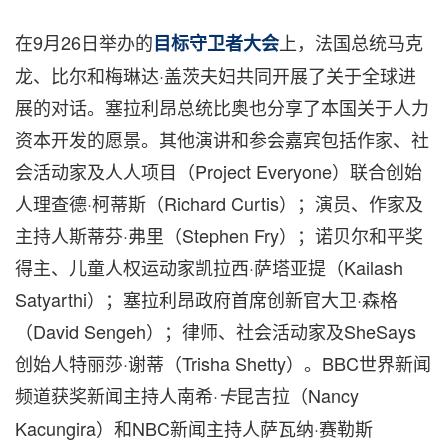
在9月26日举办的
上，法国总统马克
目标守卫者大会
龙、比尔和梅琳达·盖茨夫妇共同开展了关于全球进
展的对话。塞拉利昂总统比奥也分享了本国关于人力
资本开发的愿景。其他演讲和参会嘉宾包括作家、社
会活动家及人人项目（Project Everyone）联合创始
人理查德·柯蒂斯（Richard Curtis）；演员、作家及
主持人斯蒂芬·弗里（Stephen Fry）；诺贝尔和平奖
得主、儿童人权运动家凯拉西·萨塔亚提（Kailash
Satyarthi）；塞拉利昂政府首席创新官大卫·森格
（David Sengeh）；律师、社会活动家及SheSays
创始人特丽莎·谢蒂（Trisha Shetty）。BBC世界新闻
频道获奖新闻主持人南希·
昆吉拉（Nancy
卡
Kacungira）和NBC新闻主持人萨瓦纳·赛勒斯