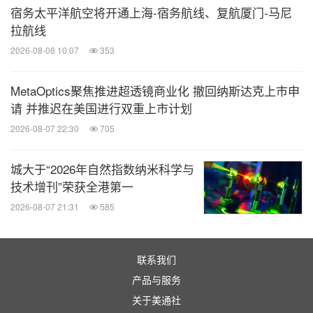
宿务太平洋航空将开通上海-宿务航线、复航厦门-马尼
相关链接：
拉航线
http://www.drguislainaward.org
2026-08-08 10:07
353
医药健闻
MetaOptics聚焦推进超透镜商业化 撤回纳斯达克上市申
请 并推迟在美国进行双重上市计划
微信公众号“医药健闻”发布全球制药、医疗、
大健康企业最新的经营动态。扫描二维码，
2026-08-07 22:30
705
立即订阅！
城大于“2026年自然指数纳米科学与
技术增刊”荣获全港第一
关键词：
健康护理与医院
心理健康
2026-08-07 21:31
585
分享到：
联系我们
产品与服务
关于美通社