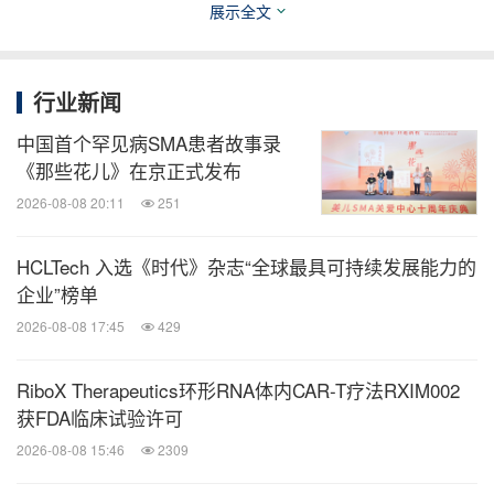
展示全文
Patrick Allegaert
古斯兰医生博物馆
行业新闻
电话：+32-9-216-35-95
中国首个罕见病SMA患者故事录
电邮：
allegaert.patrick@gmail.com
《那些花儿》在京正式发布
2026-08-08 20:11
251
Yoon Hee Lamot
古斯兰医生博物馆
HCLTech 入选《时代》杂志“全球最具可持续发展能力的
电话：+32-9-216-35-36
企业”榜单
电邮：
y.lamot@museumdrguislain.be
2026-08-08 17:45
429
RiboX Therapeutics环形RNA体内CAR-T疗法RXIM002
图片来源：
https://mma.prnewswire.com/media/6455
获FDA临床试验许可
79/Dr_Guislain_Award.jpg
2026-08-08 15:46
2309
消息来源：古斯兰医生博物馆