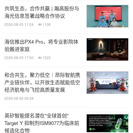
共筑生态，合作共赢 | 瀚高股份与
海光信息签署战略合作协议
2026-08-05 11:24
1106
海信推出PX4 Pro，将专业影院体
验搬进家庭
2026-08-03 17:00
1522
和合共生，聚力低空｜昂际智航携
产业链伙伴，以开放生态赋能低空
经济航电与飞控高质量发展
2026-08-06 09:38
英矽智能提名潜在"全球首创"
Target Y 抑制剂ISM9077为临床前
候选化合物