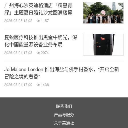
广州海心沙英迪格酒店「粉黛青
com
绿」主题夏日婚礼沙龙圆满落幕
小红书：
https://xhslink.com/m/1HIpHwKnLlq
2026-08-05 18:02
1157
®
关于乐高
探索中心
复锐医疗科技推出黑金牛奶光，深
化中国能量源设备业务布局
®
®
乐高
探索中心提供创意无限的乐高
活动空间，遍布
2026-08-04 17:03
2074
®
全球多个地区。场内有数百万块乐高
颗粒及多项互
Jo Malone London 推出海盐与佛手柑香水，“开启全新
动体验，专为亲子家庭提供平均2-3小时的室内互动
冒险之境的奢香”
式玩乐体验。独特的寓学于乐理念，让孩子们在玩乐
2026-08-04 17:00
1438
的过程中，激发出无限的想象力和创造力。在这里，
我们致力于创造独特、富有启发性且激动人心的乐高
联系我们
®
®
玩乐体验，鼓励孩子来主导玩乐的过程。目前乐高
产品与服务
探索中心在中国上海、北京、香港、沈阳均有场馆。
关于美通社