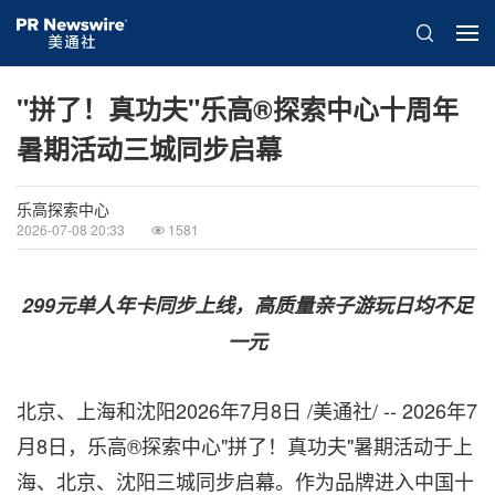
"拼了！真功夫"乐高®探索中心十周年
暑期活动三城同步启幕
乐高探索中心
2026-07-08 20:33
1581
299元单人年卡同步上线，高质量亲子游玩日均不足
一元
北京、上海和沈阳
2026年7月8日
/美通社/ -- 2026年7
月8日，乐高®探索中心"拼了！真功夫"暑期活动于上
海、北京、沈阳三城同步启幕。作为品牌进入中国十