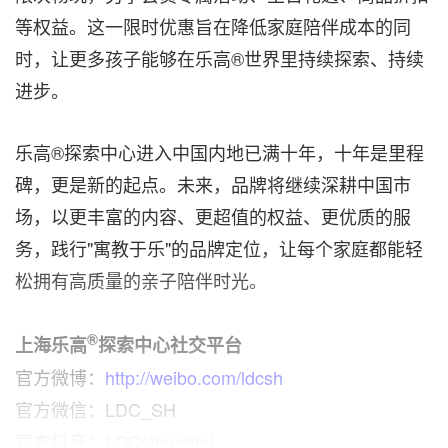
等权益。这一限时优惠旨在降低家庭陪伴成本的同
时，让更多孩子能够在乐高®世界里持续探索、持续
进步。
乐高®探索中心进入中国内地已满十年，十年是里程
碑，更是新的起点。未来，品牌将继续深耕中国市
场，以更丰富的内容、更超值的权益、更优质的服
务，践行"寓教于乐"的品牌定位，让每个家庭都能轻
松拥有高质量的亲子陪伴时光。
®
上海乐高
探索中心社交平台
官方微博：
http://weibo.com/ldcsh
官方微信：LDC_SH
官方抖音：LDCshanghai