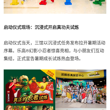
启动仪式现场：沉浸式开启真功夫试炼
启动仪式当天，三馆以沉浸式任务发布拉开暑期活动
序幕。乐高®幻影小忍者惊喜亮相，与小朋友们互动
集结，正式宣告暑期成长试炼热血登场。