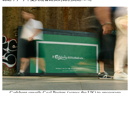
Carlsberg unveils Goal Posters (across the UK) to encourage
everyone to pick up a ball and have experience the joy of a
kickabout this summer.
随着足球盛夏的到来，嘉士伯一直致力于改变这一现状，让人
们重返赛场，体验踢球的乐趣。