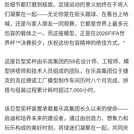
处细节都打磨到极致。足球运动的意义始终在于将人
们凝聚在一起——无论你是在街头踢球、在看台上呐
喊，还是与家人朋友一同观赛，它都是世界上最多元
包容的载体之一。而这座模型，正是在2026FIFA世
界杯™决赛前夕，庆祝这份包容精神的绝佳方式。"
这座巨型奖杯由乐高集团的59名设计师、工程师、模
型拼搭师和技术人员组成的团队，在乐高集团位于捷
克的克拉德诺工厂模型制作车间历时八个月完成，拼
搭与组装过程累计耗时超过7,000小时。
该巨型奖杯装置承载着乐高集团长久以来的使命——
启迪和培养未来的建设者，通过由创造力、想象力和
玩乐构成的美好时刻，将球迷们凝聚在一起，共同庆