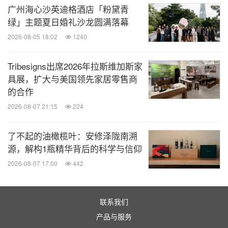
在洛克菲勒广场之外，冠军花园还将想象力和足球叙
广州海心沙英迪格酒店「粉黛青
绿」主题夏日婚礼沙龙圆满落幕
事变为现实，邀请球迷们在2026FIFA世界杯™决赛
阶段于热爱与玩乐中一同庆祝这场体育盛事。
2026-08-05 18:02
1240
Tribesigns出席2026年拉斯维加斯家
此次纽约的活动是乐高集团世界杯全球庆祝活动的一
具展，扩大与美国领先家居零售商
部分，相关主题活动同步覆盖北美、欧洲及亚太地区
的合作
多个市场。乐高集团正通过热爱与玩乐，将全球各地
2026-08-07 21:15
224
的足球迷凝聚在一起。从球迷村、足球主题挑战赛，
到互动拼搭体验、创意共创和社区活动，每项活动都
了不起的油橄榄叶：安修泽陇南溯
源，解构1瓶精华背后的科学与信仰
旨在促进联结、激发创意，为粉丝们在2026FIFA世
2026-08-07 17:00
442
界杯™期间创造更多共同参与的精彩时刻。
关于巨型模型的相关事实数据：
联系我们
产品与服务