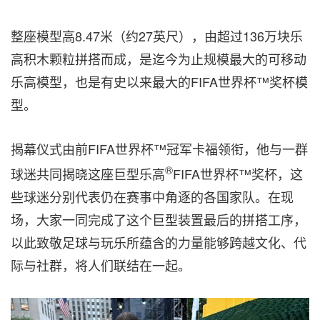
整座模型高8.47米（约27英尺），由超过136万块乐
高积木颗粒拼搭而成，是迄今为止规模最大的可移动
乐高模型，也是有史以来最大的FIFA世界杯™奖杯模
型。
揭幕仪式由前FIFA世界杯™冠军卡福领衔，他与一群
®
球迷共同揭晓这座巨型乐高
FIFA世界杯™奖杯，这
些球迷分别代表仍在赛事中角逐的各国家队。在现
场，大家一同完成了这个巨型装置最后的拼搭工序，
以此致敬足球与玩乐所蕴含的力量能够跨越文化、代
际与社群，将人们联结在一起。