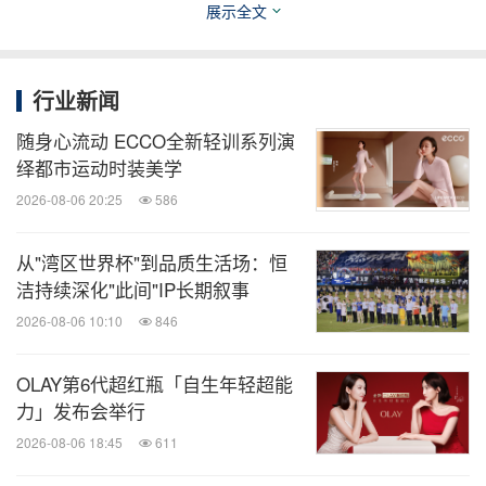
®
从乐高
FIFA世界杯™奖杯套装，到如今纽约市这座
展示全文
8米高的巨型模型，看到它以乐高积木的形式呈现出
不同尺寸规模的模型，令人无比震撼。我们希望乐高
行业新闻
球迷体验区能为大家提供一个相聚、创造和共同庆祝
随身心流动 ECCO全新轻训系列演
的空间，一同感受决赛阶段赛事的热血与喜悦。"
绎都市运动时装美学
2026-08-06 20:25
586
®
乐高
FIFA世界杯™奖杯揭幕的同时，乐高集团官方
FIFA世界杯球迷村在洛克菲勒中心也正式开放。整个
从"湾区世界杯"到品质生活场：恒
洁持续深化"此间"IP长期叙事
广场化身为一个面向全年龄段球迷，融合创意、玩乐
2026-08-06 10:10
846
与全球足球文化的打卡胜地。除了与足坛传奇卡福共
同揭幕奖杯外，球迷们还可以探索拼搭互动区、定制
OLAY第6代超红瓶「自生年轻超能
专属乐高小人仔、参与共创FIFA主题积木墙，并体验
力」发布会举行
拍照打卡、领取礼品等多元互动体验。
2026-08-06 18:45
611