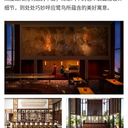
细节，则处处巧妙呼应鹭鸟所蕴含的美好寓意。