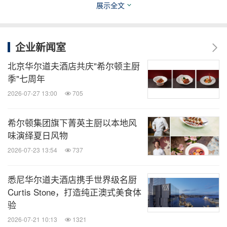
担任合伙人兼创意餐饮总监，亦曾任职于One White
展示全文
Street、The Noortwyck等名店，并在希尔顿NoMad
纽约酒店的厨房创始团队中积累了丰富经验。未来，
企业新闻室
Harnden将全面负责NoMad餐饮在全球范围内的持续
北京华尔道夫酒店共庆"希尔顿主厨
发展，把控菜单方向、制定运营标准并提升餐饮创
季"七周年
意，其还将亲自负责希尔顿NoMad新加坡酒店的餐饮
2026-07-27 13:00
705
开发。
希尔顿集团旗下菁英主厨以本地风
不仅如此，主厨Lorenz Hoja也将加入，出任希尔顿
味演绎夏日风物
NoMad新加坡酒店餐饮总监。Lorenz Hoja拥有丰富
2026-07-23 13:54
737
的国际经验，其职业生涯足迹遍及英国、法国、奥地
悉尼华尔道夫酒店携手世界级名厨
利、马尔代夫及新加坡等全球最负盛名的顶级厨房。
Curtis Stone，打造纯正澳式美食体
他曾与传奇主厨Joël Robuchon共事逾十年，其中包
验
括任职于新加坡米其林二星餐厅L'Atelier de Joël
2026-07-21 10:13
1321