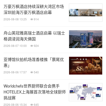
仕丹德酒店（The Standard, Bangkok
万豪万枫酒店持续深耕大湾区市场
Mahanakhon）的总经理。Bernardo卓越的领导力与
深圳前海万豪万枫酒店启幕
深厚的行业积淀，将助力希尔顿NoMad新加坡酒店成
2026-08-08 13:25
914
为亚洲备受瞩目的标杆之选。
舟山英冠雅高瑞士酒店启幕 以瑞士
关于NoMad酒店
格调浸润海天佛国
2026-08-07 10:00
924
NoMad以"酒店即是承载着故事的温馨家园"为核心理
亚博馆伙拍机场莲香楼推「票尾优
念，由住客赋予其更多生命力，共同织就一幅富有艺
惠」
术气息的生活画卷。NoMad酒店的精髓，蕴于其标志
2026-08-06 17:57
540
性的餐饮空间——宏大与私密、古典与烟火气在此交
汇，既盛欢庆，亦容静谧。季节流转、地域风土与团
Worldchefs世界厨师联合会携手
队的创造力，皆融于每段体验之中。希尔顿NoMad伦
HOTELEX上海展首次落地全球厨师
挑战赛
敦酒店是品牌首秀之作，坐落于考文特花园历史悠久
2026-08-06 15:34
645