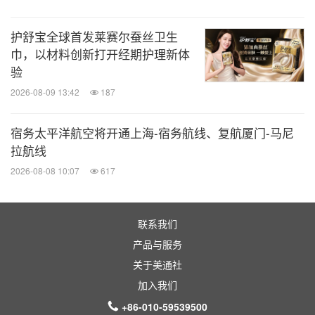
的鲍街治安法院旧址。作为全球领先的酒店管理公司
之一，希尔顿集团诚邀宾客探索旗下NoMad酒店，感
护舒宝全球首发莱赛尔蚕丝卫生
受其永恒优雅与独特品质。预订难忘之旅，请访问
Hil
巾，以材料创新打开经期护理新体
ton.com
或
希尔顿荣誉客会专属
APP
，通过官方渠道
验
预订的荣誉客会会员可享即时礼遇。
2026-08-09 13:42
187
宿务太平洋航空将开通上海-宿务航线、复航厦门-马尼
关于希尔顿集团
拉航线
2026-08-08 10:07
617
希尔顿集团 (NYSE: HLT) 是国际知名的酒店管理公
司，旗下拥有27个卓越酒店品牌，在全球144个国家
和地区拥有超过9,200家酒店和超过130万间客房。希
联系我们
尔顿集团一直致力于实现"让世界充满阳光和温暖，
产品与服务
关于美通社
让宾客感受到'热情好客'"的创始愿景，在其百年发展
加入我们
历程中，为超过40亿宾客提供服务。希尔顿集团在
+86-010-59539500
《财富》杂志与卓越职场研究所"全球最佳职场"评选