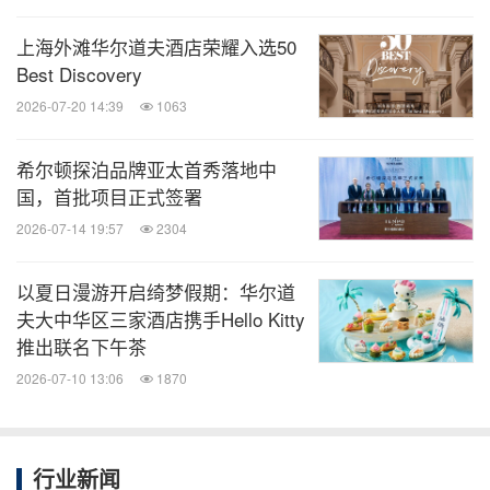
Robuchon，在此期间他曾协助确立了以精准、热忱
与技艺为核心的卓越标准。
上海外滩华尔道夫酒店荣耀入选50
Best Discovery
2026-07-20 14:39
1063
作为希尔顿NoMad新加坡酒店餐饮总监，Lorenz推
崇甄选上乘食材并精心烹制，坚信一席佳肴能创造持
希尔顿探泊品牌亚太首秀落地中
久回忆。他将主导酒店餐饮发展，致力于融合世界级
国，首批项目正式签署
的烹饪技艺、探索精神以及NoMad一贯的温暖与热情
2026-07-14 19:57
2304
服务。
以夏日漫游开启绮梦假期：华尔道
同时，NoMad宣布任命Bernardo de la Garza为希尔
夫大中华区三家酒店携手Hello Kitty
推出联名下午茶
顿NoMad新加坡酒店总经理。Bernardo拥有超过18
2026-07-10 13:06
1870
年国际酒店业管理经验，深耕奢华与生活方式品牌，
曾在六善（Six Senses）、凯悦（Hyatt）、雅高
（Accor）等集团中被委以重任，此前还曾出任曼谷
行业新闻