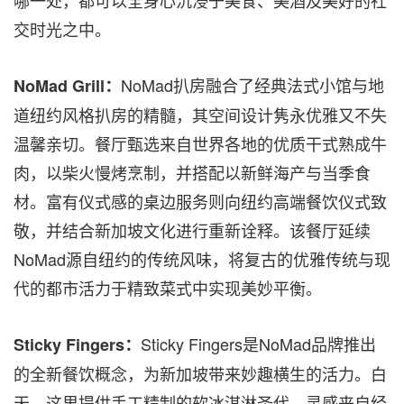
交时光之中。
NoMad扒房融合了经典法式小馆与地
NoMad Grill：
道纽约风格扒房的精髓，其空间设计隽永优雅又不失
温馨亲切。餐厅甄选来自世界各地的优质干式熟成牛
肉，以柴火慢烤烹制，并搭配以新鲜海产与当季食
材。富有仪式感的桌边服务则向纽约高端餐饮仪式致
敬，并结合新加坡文化进行重新诠释。该餐厅延续
NoMad源自纽约的传统风味，将复古的优雅传统与现
代的都市活力于精致菜式中实现美妙平衡。
Sticky Fingers是NoMad品牌推出
Sticky Fingers：
的全新餐饮概念，为新加坡带来妙趣横生的活力。白
天，这里提供手工精制的软冰淇淋圣代，灵感来自经