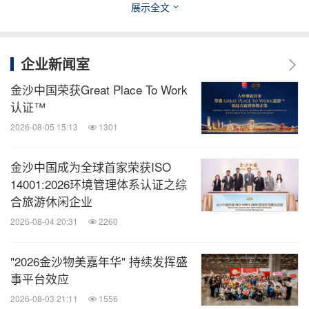
展示全文
电邮：
mabel.wu@sands.com.mo
电邮：
jesse.chiang@sands.com.mo
企业新闻室
金沙中国荣获Great Place To Work
消息来源：金沙中国有限公司
认证™
相关股票：
2026-08-05 15:13
1301
HongKong:1928
金沙中国成为全球首家荣获ISO
全球旅报
14001:2026环境管理体系认证之综
合旅游休闲企业
微信公众号“全球旅报”发布最新的全球旅游产
业、OTA(在线旅游)、航空公司、飞机制造、
2026-08-04 20:31
2260
酒店行业最新动态。扫描二维码，立即订
阅！
"2026金沙物美嘉年华" 持续发挥盛
事平台效应
关键词：
游乐园/观光胜地
娱乐
旅游业
2026-08-03 21:11
1556