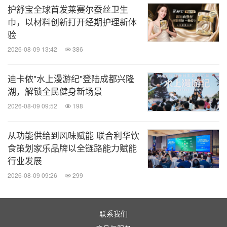
护舒宝全球首发莱赛尔蚕丝卫生
关于费列罗集团
巾，以材料创新打开经期护理新体
验
2026-08-09 13:42
386
费列罗集团是全球知名的包装类甜食公司，旗下拥有
意榛滋（Nutella）、健达（Kinder）、费列罗
迪卡侬"水上漫游纪"登陆成都兴隆
Rocher、的嗒（Tic Tac）等明星产品。
湖，解锁全民健身新场景
2026-08-09 09:52
198
1946年，费列罗集团成立于意大利阿尔巴小镇
（Alba）。作为一家家族企业，费列罗集团至今已走
从功能供给到风味赋能 联合利华饮
过80年发展历程，全球员工规模超过50,000人，业务
食策划家乐品牌以全链路能力赋能
行业发展
遍及170多个国家和地区。集团在传承深厚品牌积淀
2026-08-09 09:26
299
和对品质坚定承诺的同时，持续推动产品和品类创
新，业务布局涵盖冰淇淋、饼干、烘焙食品、早餐谷
物以及蛋白棒等领域。在长期发展愿景的指引下，费
联系我们