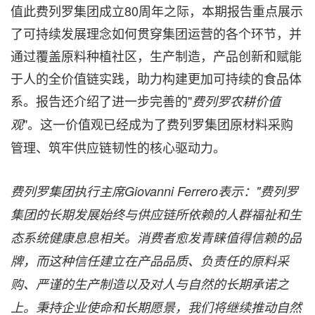
值此费列罗集团成立80周年之际，本期报告重点展示
了可持续发展理念如何贯穿集团运营的各个环节，并
通过覆盖原料种植社区，生产制造，产品创新和赋能
于人的全价值链实践，助力构建更加可持续的食品体
系。报告还介绍了进一步完善的"
费列罗农耕价值
"。这一价值观已经成为了费列罗集团原材料采购
观
管理、筑牢供应链韧性的核心驱动力。
费列罗集团执行主席
Giovanni Ferrero
表示："费列罗
集团的长期发展始终与供应链所依赖的人群福祉和生
态系统健康息息相关。消费者愈发青睐值得信赖的品
牌，而这种信任建立在产品品质、负责任的原料采
购、严谨的生产制造以及对人与自然的长期承诺之
上。秉持企业使命和长期愿景，我们将继续推动自然