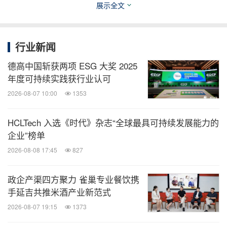
打造包容与尊重的职场文化，在全球运营范围内支
展示全文
持员工发展，福祉提升和人权保障。
持续开展"包容与尊重"培训项目，覆盖61个国家及
行业新闻
地区，累计开展超过500场活动。
德高中国斩获两项 ESG 大奖 2025
员工敬业度保持较高水平，年度"YOU 员工满意度
年度可持续实践获行业认可
调研"显示，员工参与率达到86%，其中员工敬业
2026-08-07 10:00
1353
度指数和公司赋能指数分别提升3分和7分。
"健达快乐运动"项目于2025年迎来成立20周年。该
HCLTech 入选《时代》杂志“全球最具可持续发展能力的
项目已覆盖35个国家和地区的490多万名儿童，自
企业”榜单
2005年启动以来累计惠及全球6000余万名儿童，
2026-08-08 17:45
827
并获得130余家公共机构和专业合作伙伴的支持。
政企产渠四方聚力 雀巢专业餐饮携
手延吉共推米酒产业新范式
更多内容，请参阅
费列罗集团2025《可持续发展报
2026-08-07 19:15
1373
告》