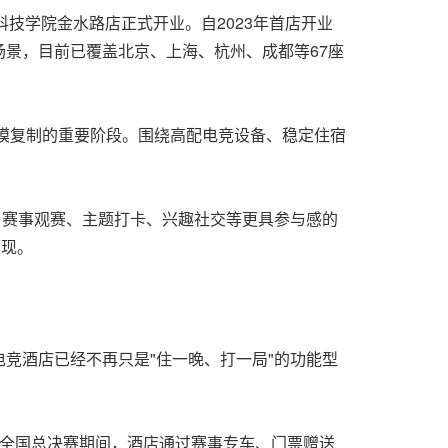
星科技学院金水路店正式开业。自2023年首店开业
景，目前已覆盖北京、上海、杭州、成都等67座
规模复制的重要阶段。围绕高配电竞设备、稳定住宿
、赛事观赛、主题打卡、兴趣社交等更具参与感的
呈现。
竞酒店已经不再只是"住一晚、打一局"的功能型
约全国总决赛期间，酒店通过赛事专车、门票赠送