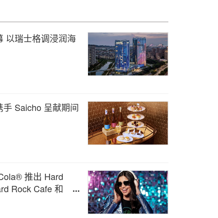
 以瑞士格调浸润海
Saicho 呈献期间
-Cola® 推出 Hard
rd Rock Cafe 和
ock Rising 音乐大赛