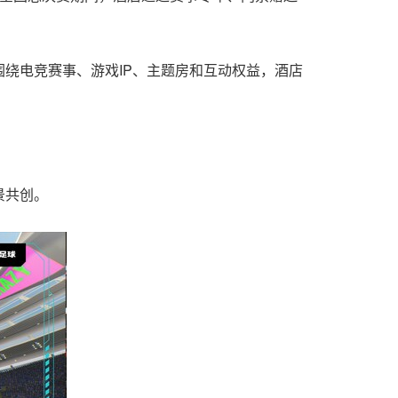
绕电竞赛事、游戏IP、主题房和互动权益，酒店
景共创。