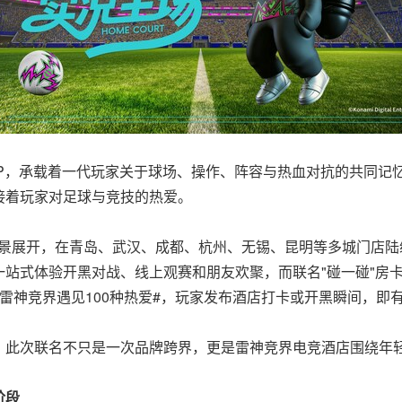
IP，承载着一代玩家关于球场、操作、阵容与热血对抗的共同记
接着玩家对足球与竞技的热爱。
元场景展开，在青岛、武汉、成都、杭州、无锡、昆明等多城门店
站式体验开黑对战、线上观赛和朋友欢聚，而联名"碰一碰"房
雷神竞界遇见100种热爱#，玩家发布酒店打卡或开黑瞬间，即
，此次联名不只是一次品牌跨界，更是雷神竞界电竞酒店围绕年
阶段