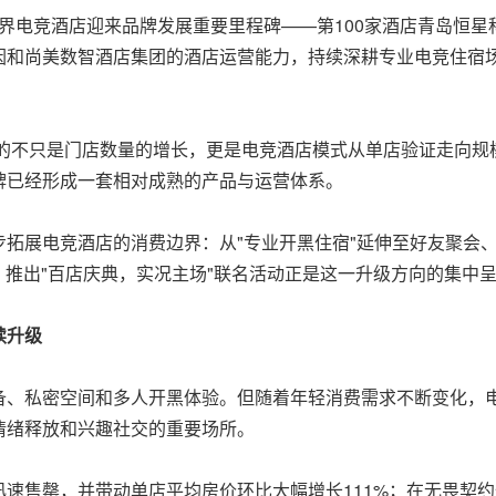
，雷神竞界电竞酒店迎来品牌发展重要里程碑——第100家酒店青岛恒
因和尚美数智酒店集团的酒店运营能力，持续深耕专业电竞住宿场
成的不只是门店数量的增长，更是电竞酒店模式从单店验证走向
牌已经形成一套相对成熟的产品与运营体系。
拓展电竞酒店的消费边界：从"专业开黑住宿"延伸至好友聚会
》推出"百店庆典，实况主场"联名活动正是这一升级方向的集中
续升级
、私密空间和多人开黑体验。但随着年轻消费需求不断变化，电
情绪释放和兴趣社交的重要场所。
速售罄，并带动单店平均房价环比大幅增长111%；在无畏契