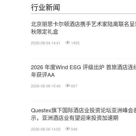
行业新闻
北京丽思卡尔顿酒店携手艺术家陆离联名呈
秋限定礼盒
2026-08-04 14:41
1455
2026 年度Wind ESG 评级出炉 首旅酒店
年获评AA
2026-08-06 15:40
607
Questex旗下国际酒店业投资论坛亚洲峰会
示，亚洲酒店业有望迎来投资加速期
2026-08-06 14:02
546