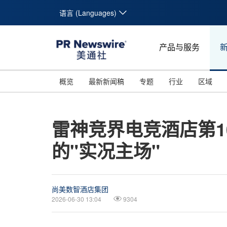
语言 (Languages)
产品与服务
概览
最新新闻稿
专题
行业
区域
雷神竞界电竞酒店第1
的"实况主场"
尚美数智酒店集团
2026-06-30 13:04
9304