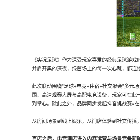
《实况足球》作为深受玩家喜爱的经典足球游戏
并肩开黑的深夜，绿茵场上的每一次心跳，都连
此次联动围绕"足球+电竞+住宿+社交聚会"多
围、高清观赛大屏与高配电竞设备，玩家可在此一
到掌心。除此之外，品牌同步发起抖音挑战赛#在
从房间场景到线上娱乐，从门店体验到社交传播
百店之后，电竞酒店进入内容运营与场景竞争新