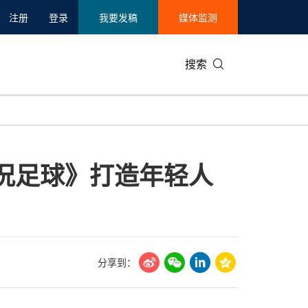
注册
登录
我要发稿
媒体监测
搜索
可持续发展
IT科技与互联网
日本
中国国际
零售业
韩国
况足球》打造年轻人
碳中和
娱乐时尚与艺术
新加坡
企业扩张
环境
泰国
新质生产力
健康与医疗制药
财报
农业与制
美国临床肿瘤学会(ASCO)
通信业
企业社会
旅游与酒
世界杯
会展
中国国际
房地产建
分享到：