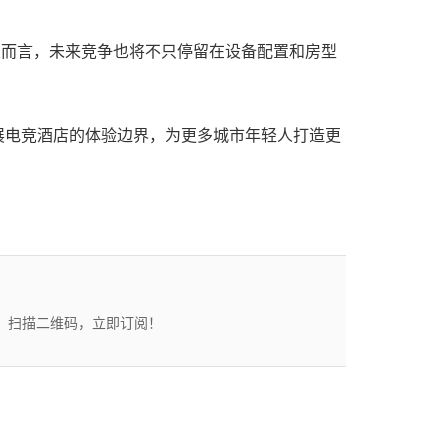
类而言，未来竞争也将不只停留在设备配置和房型
展电竞酒店的体验边界，为更多城市年轻人打造更
态。扫描二维码，立即订阅！