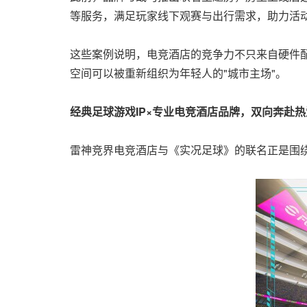
等服务，满足玩家线下观赛与出行需求，助力活动门
这些案例说明，电竞酒店的竞争力不只来自硬件
空间可以被重新组织为年轻人的"城市主场"。
经典足球游戏IP×专业电竞酒店品牌，双向奔赴
雷神竞界电竞酒店与《实况足球》的联名正是围