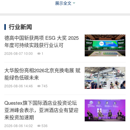
展示全文
全、气候行动和可持续投资方面的合作。
在论坛期间，欧佩克基金主办了
阿拉伯协调小组机构
行业新闻
负责人年度会议
，并通过侧重于加强合作和开发影响
德高中国斩获两项 ESG 大奖 2025
的高级别圆桌会议，加强了与区域和国际合作伙伴的
年度可持续实践获行业认可
接触，包括V20集团和CAF--拉丁美洲和加勒比开发
2026-08-07 10:00
1
银行、非洲开发银行和美洲开发银行。
大华股份亮相2026北京充换电展 赋
能绿色低碳未来
关于欧佩克基金
2026-08-06 14:46
745
OPEC Fund for International Development （欧佩克
Questex旗下国际酒店业投资论坛
国际开发基金）是唯一一家专门向非成员国提供成员
亚洲峰会表示，亚洲酒店业有望迎
国融资的全球授权发展机构。 该组织与发展中国家
来投资加速期
合作伙伴和国际发展界合作，以刺激世界各地中低收
2026-08-06 14:02
536