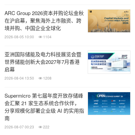
入国家的经济增长和社会进步。 欧佩克基金成立于
ARC Group 2026资本并购论坛金秋
1976年，其独特目的是：推动发展，加强社区和人民
在沪启幕，聚焦海外上市融资、跨
赋权。 我们的工作以人为本，专注于为满足基本需
境并购、中国企业全球化
求的项目提供资金，如食品、能源、基础设施、就业
2026-08-05 10:00
1104
（特别是与中小微企业有关的项目）、清洁水和卫生
设施、医疗保健和教育。 迄今为止，欧佩克基金已
亚洲国际储能及电力科技展览会暨
世界储能创新大会2027年7月香港
承诺为超过125个国家的发展项目提供超过320亿美
启幕
元($)的资金。 这些项目总价值超过2400亿美元，相
2026-08-04 13:50
1208
当于欧佩克基金每承诺1美元调动约7.50美元。 欧佩
克基金被惠誉评为AA +/展望稳定，被标准普尔评为
Supermicro 第七届年度开放存储峰
AA +/展望稳定。 我们的愿景是构建一个人人享有可
会汇聚 21 家生态系统合作伙伴，
分享规模化部署企业级 AI 的实用指
持续发展的世界。
南
2026-08-07 00:23
222