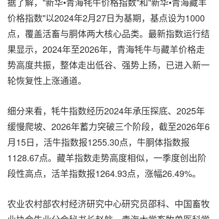
据了解，"新华•青海牦牛价格指数"和"新华•青海藏羊
价格指数"以2024年2月27日为基期，基点设为1000
点，覆盖活畜与胴体两大核心品类。最新指数运行结
果显示，2024年至2026年，青海牦牛与藏羊价格走
势高度共振，整体走出低谷、强势上扬，已进入新一
轮恢复性上涨通道。
细分来看，牦牛指数经历2024年承压探底、2025年
缓慢爬坡、2026年蓄力突破三个阶段，截至2026年6
月15日，活牛指数报1255.30点，牛胴体指数报
1128.67点。藏羊指数走势高度相似，一季度创出阶
段性高点，活羊指数报1264.93点，涨幅26.49%。
农业农村部农村经济研究中心研究员邵科、中国畜牧
业协会牛业分会秘书长赵航、青海大学畜牧兽医科学