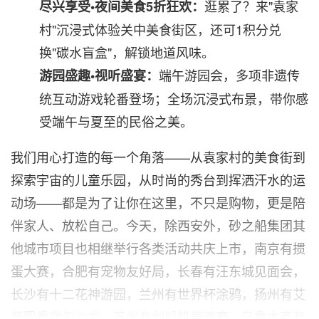
逛累了？来"袁家
尽兴享受•夜间美食5折狂欢：
村"沉浸式体验关中美食街区，还可1积分兑
换"碳水盲盒"，解锁地道风味。
端午游园会，多项非遗传
游园盛趣•视听盛宴：
统互动游戏轮番登场；全场沉浸式布景，带你感
受端午与夏至的民俗之美。
我们用心打造的每一个角落——从袁家村的美食街到
探索宇宙的儿童乐园，从时尚的秀台到挥洒汗水的运
动场——都是为了让你在这里，不只是购物，更是陪
伴家人、放松自己。今天，除西安外，砂之船集团其
他城市项目也相继举行各类活动共庆上市，南京有掼
蛋大赛，合肥有宠物友好局，长春有汪东城见面会，
长沙有十二花神游园，兰州有世界杯涂鸦，扬州有艾
草飘香端午沙龙，苏州有划船机竞速赛，乌鲁木齐有