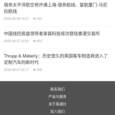
宿务太平洋航空将开通上海-宿务航线、复航厦门-马尼
拉航线
2026-08-08 10:07
420
中国线控底盘领导者拿森科技成功登陆香港交易所
2026-08-07 22:20
853
砂之船通过持续的营销活动与会员回馈 让每一次到
Thrupp & Maberly：历史悠久的英国客车制造商进入了
店都成为消费者的温暖奔赴
定制汽车的新时代
2026-08-07 22:17
538
而这份温度，来自你们。你们，才是砂之船最宝贵
的"资产"
联系我们
产品与服务
砂之船最宝贵的资产不是那些亮眼的数字和荣誉，而
关于美通社
是你们。是约220万西安会员的那一句"我每周都
加入我们