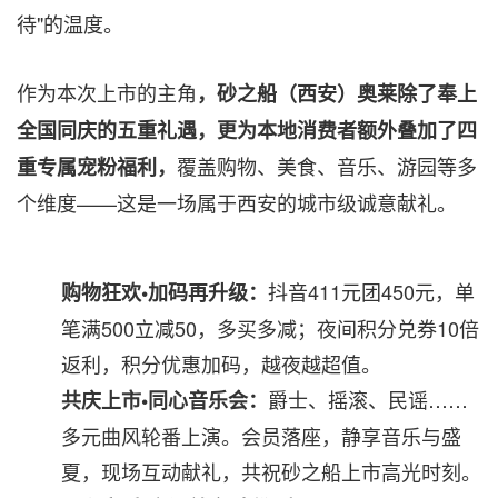
待"的温度。
作为本次上市的主角
，砂之船（西安）奥莱除了奉上
全国同庆的五重礼遇，更为本地消费者额外叠加了四
覆盖购物、美食、音乐、游园等多
重专属宠粉福利，
个维度——这是一场属于西安的城市级诚意献礼。
抖音411元团450元，单
购物狂欢•加码再升级：
笔满500立减50，多买多减；夜间积分兑券10倍
返利，积分优惠加码，越夜越超值。
爵士、摇滚、民谣……
共庆上市•同心音乐会：
多元曲风轮番上演。会员落座，静享音乐与盛
夏，现场互动献礼，共祝砂之船上市高光时刻。