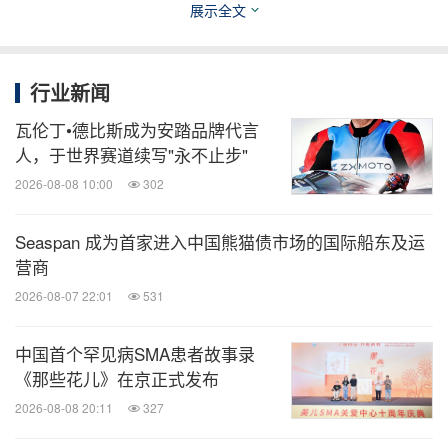
展示全文
露天光影微醺派对和校园音乐节决赛，银川有超级街
舞联赛和百童拉丁舞汇演等等，更多活动详情，请关
行业新闻
注当地砂之船官方微信公众号。
瓦伦丁•德比斯成为安踏品牌代言
全国联动、一城一策，各有精彩。 我们想让你在家
人，于世界赛道续写"永不止步"
门口，就能感受到砂之船的温度。
2026-08-08 10:00
302
Seaspan 成为首家进入中国熊猫债市场的国际船东及运
营商
2026-08-07 22:01
531
中国首个罕见病SMA患者故事录
《那些花儿》在京正式发布
2026-08-08 20:11
327