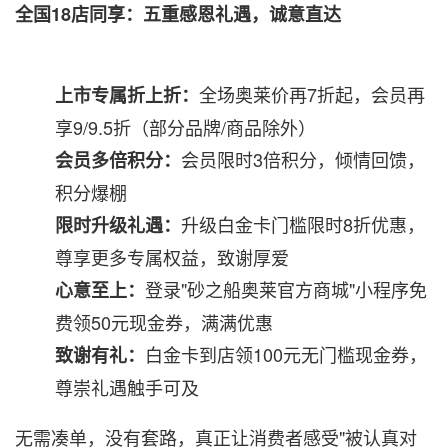
全国18店同享：五重感恩礼遇，诚意直达
全场奥莱价再7折起，会员再
上市专属折上折：
享9/9.5折（部分品牌/商品除外）
会员限时3倍积分，倾情回馈，
会员多倍积分：
积分爆棚
升级白金卡门槛限时8折优惠，
限时升级礼遇：
尊享更多专属权益，致谢厚爱
登录"砂之船奥莱官方商城"小程序免
心意至上：
费领50元现金券，满满优惠
白金卡到店领100元无门槛现金券，
致谢有礼：
尊崇礼遇触手可及
无需凑单，没有套路，真正让消费者感受"被认真对