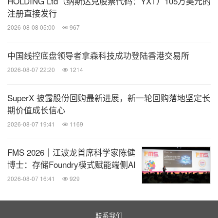
HOLDING Ltd（纳斯达克股票代码：YXT）105万美元的
可用的方案框架。"一刻有方"的推出，正是第三阶段
注册直接发行
的典型呈现。
2026-08-08 05:00
967
中国线控底盘领导者拿森科技成功登陆香港交易所
2026-08-07 22:20
1214
SuperX 披露股份回购最新进展，新一轮回购落地坚定长
期价值成长信心
2026-08-07 19:41
1169
FMS 2026｜江波龙首席科学家陈健
博士：存储Foundry模式赋能端侧AI
2026-08-07 16:41
929
联系我们