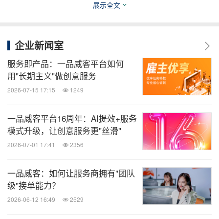
展示全文
企业新闻室
服务即产品：一品威客平台如何
用"长期主义"做创意服务
2026-07-15 17:15
1249
一品威客平台16周年：AI提效+服务
作为国内知名的数智化创意交易服务平台，一品威客
模式升级，让创意服务更"丝滑"
累计拥有注册用户超过2700万，提供的服务覆盖设
2026-07-01 17:41
2356
计、开发、视频、文案、营销、AI应用等大类超过
300项细分领域。在技术层面，一品威客先后获得
一品威客：如何让服务商拥有"团队
179项科技成果版权，其中137项软件著作权；申请
级"接单能力？
发明专利17项，获得9项专利授权。
2026-06-12 16:49
2529