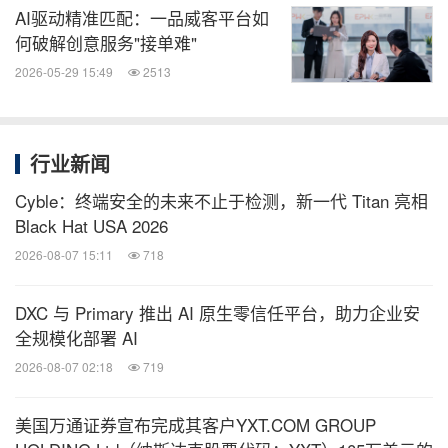
AI驱动精准匹配：一品威客平台如
在数据安全方面，"一刻有方"对用户输入数据实施脱
何破解创意服务"接单难"
敏处理，所有数据通过SSL加密通道传输，仅向平台
2026-05-29 15:49
2513
技术主审备案。未经用户授权，一品威客平台不向第
三方透露商业细节。智能梳理、报告生成及专属顾问
对接等服务目前均为免费提供。此举旨在降低企业获
行业新闻
取创意服务的门槛，让更多有想法、有需求的企业能
Cyble：终端安全的未来不止于检测，新一代 Titan 亮相
够无负担地迈出第一步。
Black Hat USA 2026
2026-08-07 15:11
718
平台AI化：创意服务新基建
DXC 与 Primary 推出 AI 原生零信任平台，助力企业安
全规模化部署 AI
回顾过去几年，AI对创意服务产业的改变正在经历三
2026-08-07 02:18
719
个阶段：第一阶段是AI作为效率工具，辅助完成重复
性工作；第二阶段是AI作为能力延伸，深度嵌入业务
美国万通证券宣布完成其客户YXT.COM GROUP
流程；第三阶段是AI作为服务本身，直接向用户交付