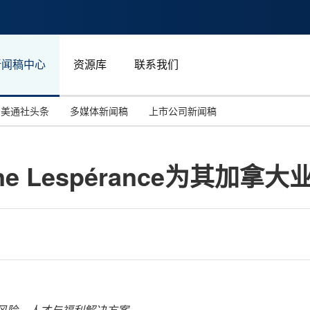
新闻稿中心
资源库
联系我们
美通社头条
多媒体新闻稿
上市公司新闻稿
国际消费电子展(CES)
汽车与交通
中国大陆
hane Lespérance为其加
投资并购
能源化工与环保
马来西亚
世界移动通信大会
教育与人力资源
澳大利亚
人工智能
体育
汉诺威工业博览会
广告营销传媒
先的风险、人才与福利解决方案