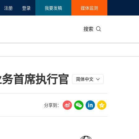
注册
登录
我要发稿
媒体监测
搜索
可持续发展
IT科技与互联网
日本
中国国际
零售业
韩国
拿大业务首席执行官
碳中和
娱乐时尚与艺术
新加坡
企业扩张
环境
泰国
简体中文
新质生产力
健康与医疗制药
财报
农业与制
美国临床肿瘤学会(ASCO)
通信业
企业社会
旅游与酒
分享到：
世界杯
会展
中国国际
房地产建