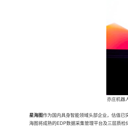
亦庄机器
星海图
作为国内具身智能领域头部企业，估值已突
海图将成熟的EDP数据采集管理平台及三层质检