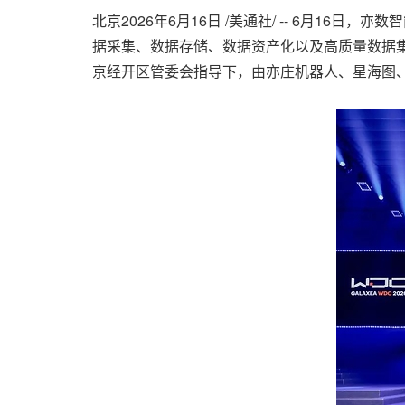
北京
2026年6月16日
/美通社/ -- 6月16
据采集、数据存储、数据资产化以及高质量数据
京经开区管委会指导下，由亦庄机器人、星海图