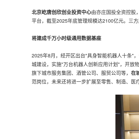
北京屹唐创欣创业投资中心
由亦庄国投全资控股
平台，截至2025年底管理规模达2100亿元
将建成千万小时级通用数据基座
2025年8月，经开区出台"具身智能机器人十条
城建设，实施"万台机器人创新应用计划"，开放
旗下城市服务集团、酒管公司、服贸公司等，
在
范岗位，未来还将进一步扩展至零售、制造、医