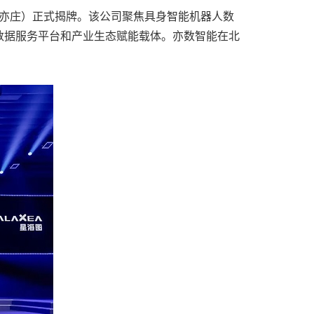
北京亦庄）正式揭牌。该公司聚焦具身智能机器人数
数据服务平台和产业生态赋能载体。亦数智能在北