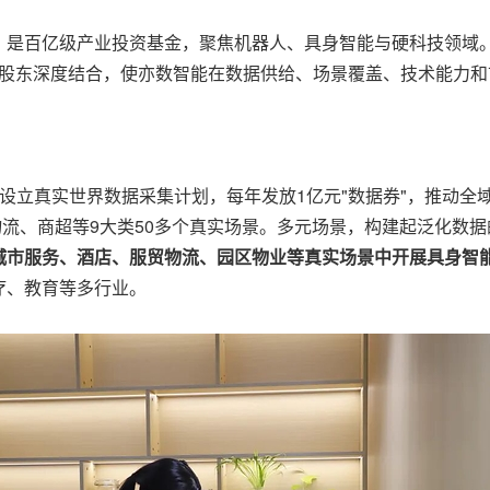
，是百亿级产业投资基金，聚焦机器人、具身智能与硬科技领域
。三方股东深度结合，使亦数智能在数据供给、场景覆盖、技术能力
"，设立真实世界数据采集计划，每年发放1亿元"数据券"，推动
物流、商超等9大类50多个真实场景。多元场景，构建起泛化数
城市服务、酒店、服贸物流、园区物业等真实场景中开展具身智
疗、教育等多行业。