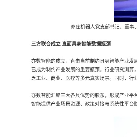
亦庄机器人党支部书记、董事
三方联合成立 直面具身智能数据瓶颈
亦数智能的成立，直击当前制约具身智能产业发
已成为制约产业发展的重要瓶颈。行业研究测算
乏工业、商业、医疗等多元真实场景。同时，行
亦数智能汇聚三大各具优势的股东，形成产业平
智能提供产业场景资源、政策对接与系统性平台