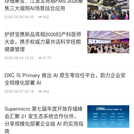
存储聚变：江波龙亮相FMS 2026聚
焦三大端侧AI场景综合应用
2026-08-06 08:00
932
护舒宝携新品亮相2026妇产科医师
大会，携手权威力量共话科学经期
图：数颐联康与腾讯云达成战略合作
健康管理
2026-08-04 16:33
2170
科技赋能方面，数颐联康与腾讯云达成战略合作，双
方将围绕智慧照护场景展开联合探索。腾讯云将充分
DXC 与 Primary 推出 AI 原生零信任平台，助力企业安
发挥前沿AI技术优势，数颐联康则依托深耕养老领域
全规模化部署 AI
十五年的行业积累与线下服务网络，形成技术与场景
2026-08-07 02:18
264
的深度互补，共同推动智慧照护的落地与创新。
Supermicro 第七届年度开放存储峰
会汇聚 21 家生态系统合作伙伴，
分享规模化部署企业级 AI 的实用指
南