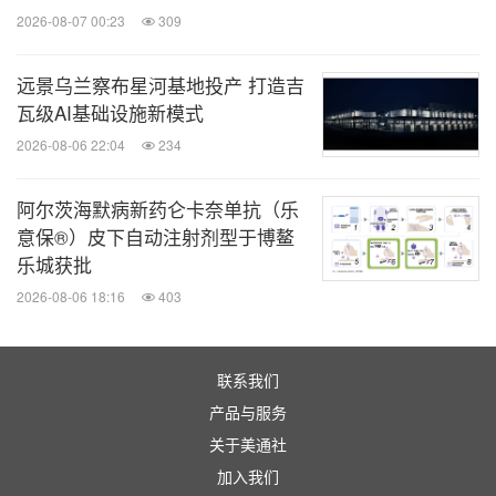
2026-08-07 00:23
309
远景乌兰察布星河基地投产 打造吉
瓦级AI基础设施新模式
2026-08-06 22:04
234
阿尔茨海默病新药仑卡奈单抗（乐
意保®）皮下自动注射剂型于博鳌
图：数颐联康与思派健康科技达成战略合作
乐城获批
2026-08-06 18:16
403
医疗健康领域，数颐联康与思派健康科技达成战略合
作，双方将深度融合保险经纪与专业护理优势，联合
联系我们
定制含护理服务的商业健康险，开发企业内部长期护
产品与服务
理保险，并向惠民保推广"医疗保障+护理服务"方
关于美通社
案。同时，双方还将联合制定居家照护服务标准，搭
加入我们