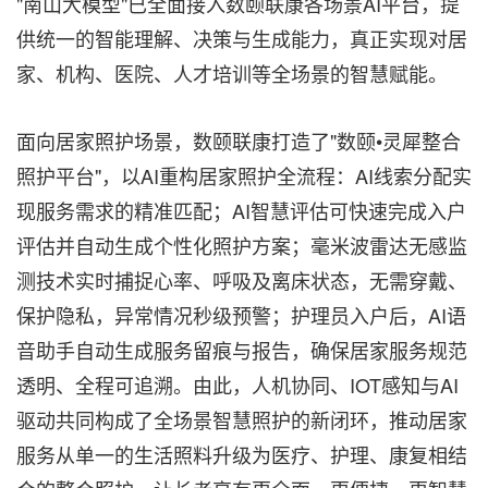
"南山大模型"已全
面接入数颐联康各场景AI平台，提
供统一的智能理解、决策与生成能力，真正实现对居
家、机构、医院、人才培训等全场景的智慧赋能。
面向居家照护场景，数颐联康打造了"数颐•灵犀整合
照护平台"，以AI重构居家照护全流程：AI线索分配实
现服务需求的精准匹配；AI智慧评估可快速完成入户
评估并自动生成个性化照护方案；毫米波雷达无感监
测技术实时捕捉心率、呼吸及离床状态，无需穿戴、
保护隐私，异常情况秒级预警；护理员入户后，AI语
音助手自动生成服务留痕与报告，确保居家服务规范
透明、全程可追溯。由此，人机协同、IOT感知与AI
驱动共同构成了全场景智慧照护的新闭环，推动居家
服务从单一的生活照料升级为医疗、护理、康复相结