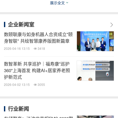
展示全文
图：数颐联康与交通银行达成战略合作
企业新闻室
数颐联康与如身机器人合资成立"颐
金融领域，数颐联康与交通银行达成战略合作，双方
身智联" 共绘智慧康养版图新篇章
将围绕结算代理、居家服务、老年友好型网点建设、
2026-04-16 13:15
3418
多元化资金渠道及政企合作五大板块，打造养老产业
数智革新 共享巡护｜福寿康"巡护
与金融业深度融合的典范。
360"上海首发 构建AI+居家养老照
护新范式
2026-04-02 13:15
3055
行业新闻