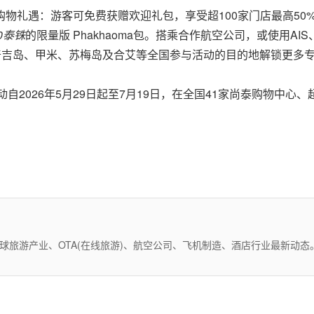
物礼遇：游客可免费获赠欢迎礼包，享受超100家门店最高50
0泰铢
的限量版 Phakhaoma包。搭乘合作航空公司，或使用AIS、Tr
迈、普吉岛、甲米、苏梅岛及合艾等全国参与活动的目的地解锁更多
狂欢！活动自2026年5月29日起至7月19日，在全国41家尚泰购物中心、超
全球旅游产业、OTA(在线旅游)、航空公司、飞机制造、酒店行业最新动