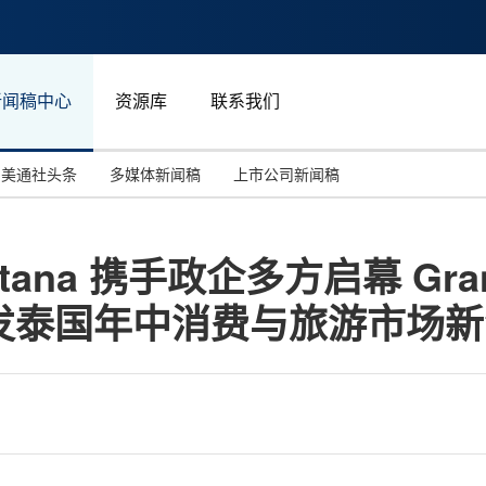
新闻稿中心
资源库
联系我们
美通社头条
多媒体新闻稿
上市公司新闻稿
国际消费电子展(CES)
汽车与交通
中国大陆
ttana 携手政企多方启幕 Grand 
投资并购
能源化工与环保
马来西亚
发泰国年中消费与旅游市场新
世界移动通信大会
教育与人力资源
澳大利亚
人工智能
体育
汉诺威工业博览会
广告营销传媒