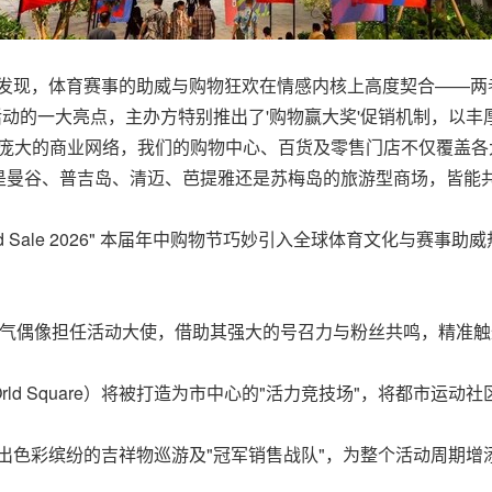
们发现，体育赛事的助威与购物狂欢在情感内核上高度契合——两
活动的一大亮点，主办方特别推出了'购物赢大奖'促销机制，以
核心优势在于其庞大的商业网络，我们的购物中心、百货及零售门店不仅
是曼谷、普吉岛、清迈、芭提雅还是苏梅岛的旅游型商场，皆能共
rand Sale 2026" 本届年中购物节巧妙引入全球体育文化与
气偶像担任活动大使，借助其强大的号召力与粉丝共鸣，精准触
lwOrld Square）将被打造为市中心的"活力竞技场"，将都
推出色彩缤纷的吉祥物巡游及"冠军销售战队"，为整个活动周期增