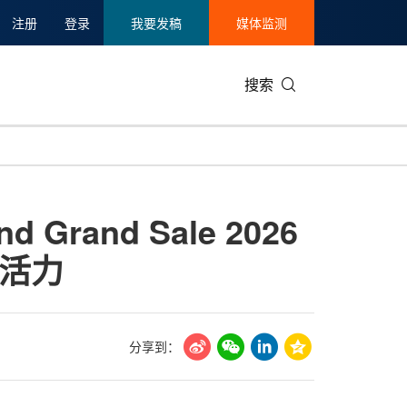
注册
登录
我要发稿
媒体监测
搜索
可持续发展
IT科技与互联网
日本
中国国际
零售业
韩国
Grand Sale 2026
碳中和
娱乐时尚与艺术
新加坡
企业扩张
环境
泰国
活力
新质生产力
健康与医疗制药
财报
农业与制
美国临床肿瘤学会(ASCO)
通信业
企业社会
旅游与酒
世界杯
会展
中国国际
房地产建
分享到：