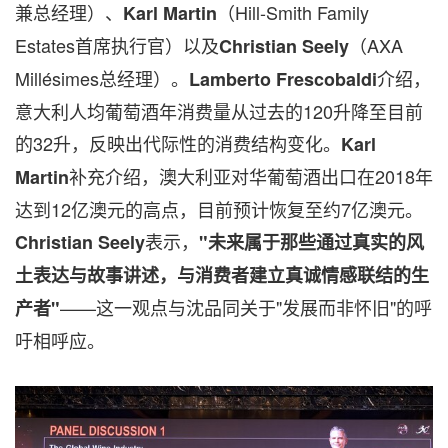
兼总经理）、
（Hill-Smith Family
Karl Martin
Estates首席执行官）以及
（AXA
Christian Seely
Millésimes总经理）。
介绍，
Lamberto
Frescobaldi
意大利人均葡萄酒年消费量从过去的120升降至目前
的32升，反映出代际性的消费结构变化。
Karl
补充介绍，澳大利亚对华葡萄酒出口在2018年
Martin
达到12亿澳元的高点，目前预计恢复至约7亿澳元。
表示，
Christian Seely
"
未来属于那些通过真实的风
土表达与故事讲述，与消费者建立真诚情感联结的生
——这一观点与沈品同关于"发展而非怀旧"的呼
产者
"
吁相呼应。