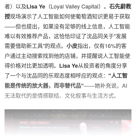
者）以及
（Loyal Valley Capital）。
Lisa Ye
石先蔚教
现场演示了人工智能如何使葡萄酒知识更易于获取
授
——但也提出，如果没有足够的线上信息，人工智能
难以有效推荐产品，这恰恰印证了沈品同关于"发展
需要借助新工具"的观点。
指出，仅有16%的客
小皮
户通过主动搜索找到他的店铺，并提醒说人工智能使
得价格对比更加透明。
从投资者的角度分享
Lisa Ye
了一个与沈品同的乐观态度相呼应的观点：
"
人工智
——她补充说，AI
能是传统的放大器，而非替代品
"
无法取代的是情感联结、文化叙事与生活方式。