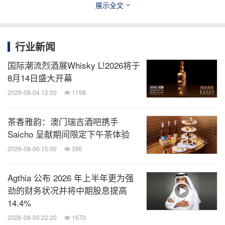
展示全文
行业新闻
国际潮流烈酒展Whisky L!2026将于
8月14日盛大开幕
2026-08-04 12:00
1198
论坛 3
茶香雅韵：澳门瑞吉酒吧携手
Saicho 呈献期间限定下午茶体验
一场难忘的庆典晚宴
2026-08-06 15:00
390
如果说研讨会是此次周年庆的"思想"部分，那么5月
Agthia 公布 2026 年上半年更为强
30日晚在上海静安瑞吉酒店举行的庆典晚宴便是
劲的财务状况并将中期股息提高
其"情感"所在。数十位远道而来的酒庄领袖带来了多
14.4%
款优质且在中国市场较为少见的酒款。他们将美酒分
2026-08-05 22:20
1670