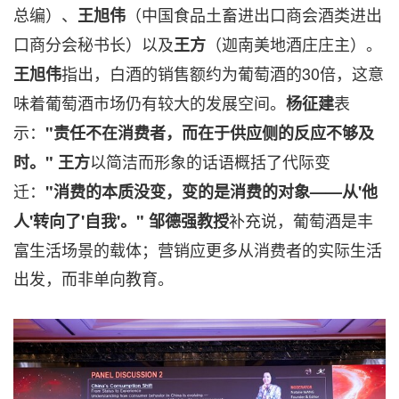
总编）、
（中国食品土畜进出口商会酒类进出
王旭伟
口商分会秘书长）以及
（迦南美地酒庄庄主）。
王方
指出，白酒的销售额约为葡萄酒的30倍，这意
王旭伟
味着葡萄酒市场仍有较大的发展空间。
表
杨征建
示：
"
责任不在消费者，而在于供应侧的反应不够及
以简洁而形象的话语概括了代际变
时。
"
王方
迁：
"
消费的本质没变，变的是消费的对象
——
从
'
他
补充说，葡萄酒是丰
人
'
转向了
'
自我
'
。
"
邹德强教授
富生活场景的载体；营销应更多从消费者的实际生活
出发，而非单向教育。