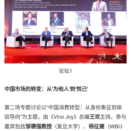
论坛1
中国市场的转变：从
'
为他人
'
到
'
悦己
'
第二场专题讨论以"中国消费转型：从身份象征到体
验导向"为主题，由《Vino Joy》总编
主持。参与
王欢
嘉宾包括
（复旦大学）、
（WBO
邹德强教授
杨征建