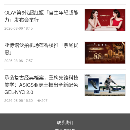
享给ASC的客户及彼此，展现出行业内的相互支持与
OLAY第6代超红瓶「自生年轻超能
尊重。
力」发布会举行
2026-08-06 18:45
亚博馆伙拍机场莲香楼推「票尾优
惠」
2026-08-06 17:57
承袭复古经典档案，重构先锋科技
美学：ASICS亚瑟士推出全新配色
GEL-NYC 2.0
2026-08-06 16:30
207
晚宴开场节目
联系我们