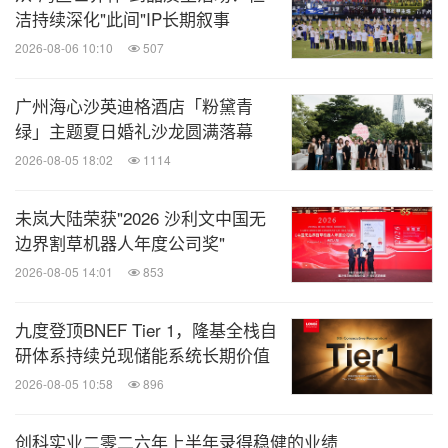
洁持续深化"此间"IP长期叙事
2026-08-06 10:10
507
广州海心沙英迪格酒店「粉黛青
绿」主题夏日婚礼沙龙圆满落幕
2026-08-05 18:02
1114
未岚大陆荣获"2026 沙利文中国无
边界割草机器人年度公司奖"
2026-08-05 14:01
853
九度登顶BNEF Tier 1，隆基全栈自
研体系持续兑现储能系统长期价值
2026-08-05 10:58
896
创科实业二零二六年上半年录得稳健的业绩