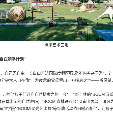
橡果艺术营地
自在躺平计划"
兴，自己无自由。长白山万达国际度假区强调"不内卷亲子游"，
20分钟大人自在角"，为疲惫的父母留出一方喘息之地——听风
i），陪伴孩子们开启自然探索之旅。今年全新上线的"BOOMi寻
在草木间的自然密码；"BOOMi森林联欢会"以青山为幕、清
面包学院""BOOMi星光艺术营"等经典活动依旧暖心相伴，让