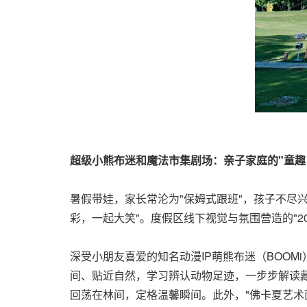
超级小熊布迷和魔法市集剧场：亲子家庭的"童趣
暑假带娃，家长常沦为"保姆式跟班"，孩子不尽
彩，一起大笑"。度假区线下视觉与氛围营造的"
深受小朋友喜爱的知名动漫IP萌熊布迷（BOOM
间、贴近自然，学习辨认动物足迹，一步步解读藏
回荡在林间，定格温馨瞬间。此外，"佛卡夏艺术