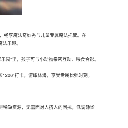
务，畅享魔法奇妙秀与儿童专属魔法托管。在
获魔法乐趣。
宠乐园"里，孩子可与小动物亲密互动、喂食合影。
1206"打卡，俯瞰林海，享受专属松弛时刻。
是稀缺资源，无需面对人挤人的困扰，低调静谧