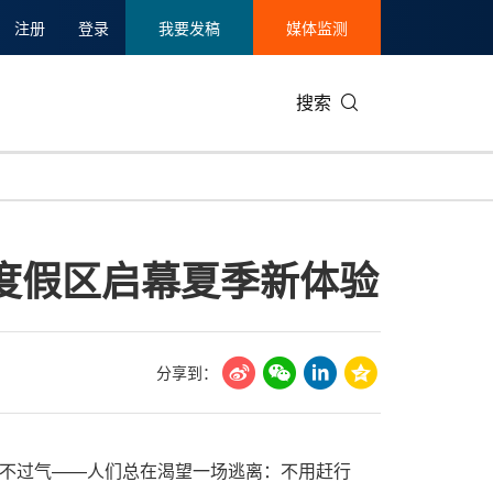
注册
登录
我要发稿
媒体监测
搜索
可持续发展
IT科技与互联网
日本
中国国际
零售业
韩国
际度假区启幕夏季新体验
碳中和
娱乐时尚与艺术
新加坡
企业扩张
环境
泰国
新质生产力
健康与医疗制药
财报
农业与制
美国临床肿瘤学会(ASCO)
通信业
企业社会
旅游与酒
分享到：
世界杯
会展
中国国际
房地产建
人喘不过气——人们总在渴望一场逃离：不用赶行