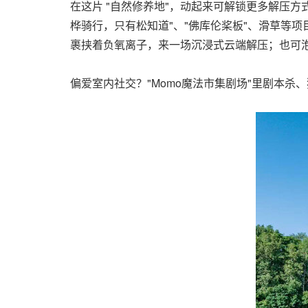
在这片 "自然修养地"，动起来可解锁更多解压方
桦骑行，只有松知道"、"佛库伦桨板"、滑草等
裹挟着负氧离子，来一场沉浸式云端解压；也可
偏爱室内社交？"Momo魔法市集剧场"里剧本杀