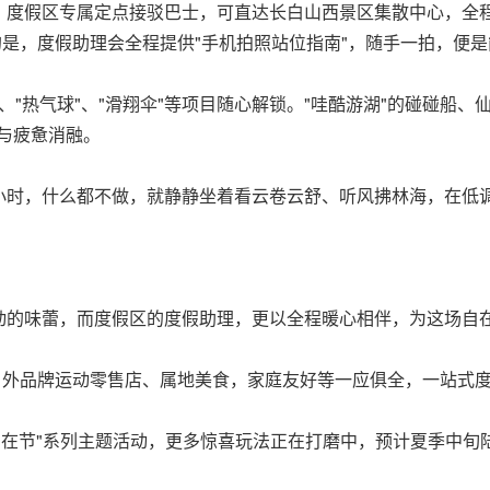
，度假区专属定点接驳巴士，可直达长白山西景区集散中心，全
的是，度假助理会全程提供"手机拍照站位指南"，随手一拍，便
"、"热气球"、"滑翔伞"等项目随心解锁。"哇酷游湖"的碰碰船
与疲惫消融。
小时，什么都不做，就静静坐着看云卷云舒、听风拂林海，在低
动的味蕾，而度假区的度假助理，更以全程暖心相伴，为这场自
户外品牌运动零售店、属地美食，家庭友好等一应俱全，一站式度
自在节"系列主题活动，更多惊喜玩法正在打磨中，预计夏季中旬