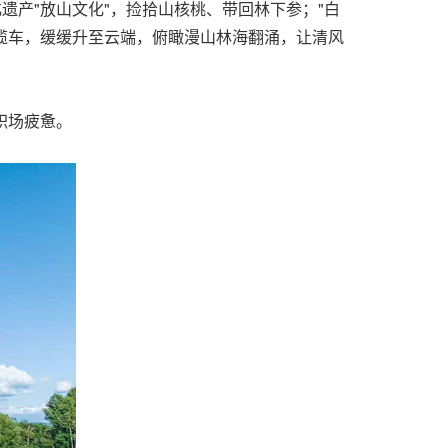
遗产"放山文化"，捡拾山核桃、带回林下参；"白
光缆车，缓缓升至云端，俯瞰漫山林海翻涌，让清风
职场疲惫。