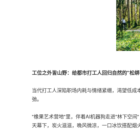
工位之外皆山野：给都市打工人回归自然的"松绑
当代打工人深陷职场内耗与情绪紧绷，渴望低成本
弛。
"橡果艺术营地"里，伴着AI机器狗走进"林下空间
天幕下，炭火滋滋，晚风微凉，一口冰饮搭配烟