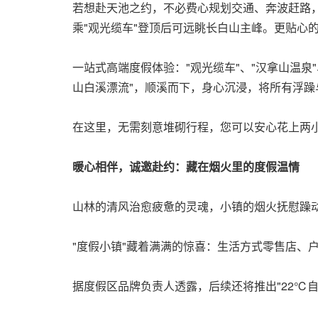
若想赴天池之约，不必费心规划交通、奔波赶路
乘"观光缆车"登顶后可远眺长白山主峰。更贴心
一站式高端度假体验："观光缆车"、"汉拿山温泉
山白溪漂流"，顺溪而下，身心沉浸，将所有浮躁
在这里，无需刻意堆砌行程，您可以安心花上两
暖心相伴，诚邀赴约：藏在烟火里的度假温情
山林的清风治愈疲惫的灵魂，小镇的烟火抚慰躁
"度假小镇"藏着满满的惊喜：生活方式零售店、
据度假区品牌负责人透露，后续还将推出"22℃