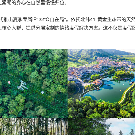
让紧绷的身心在自然里慢慢归位。
出夏季专属IP"22℃自在局"。依托北纬41°黄金生态带的天然
大核心人群，提供分层定制的情绪度假解决方案。这不仅是度假