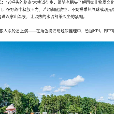
式："老把头的秘密"木栈道徒步，跟随老把头了解国家非物质文化
项目，在野趣中释放压力。若想彻底放空，不妨搭乘热气球或观
泡进汉拿山温泉，让温热的水流舒缓久坐的紧绷。
、狼人杀轮番上演——在角色扮演与逻辑推理中，暂抛KPI，卸下