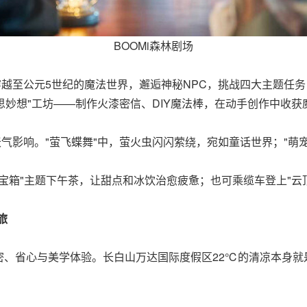
BOOMi森林剧场
穿越至公元5世纪的魔法世界，邂逅神秘NPC，挑战四大主题任
的奇思妙想"工坊——制作火漆密信、DIY魔法棒，在动手创作中收
天气影响。"萤飞蝶舞"中，萤火虫闪闪萦绕，宛如童话世界；"萌
法宝箱"主题下午茶，让甜点和冰饮治愈疲惫；也可乘缆车登上"云顶
旅
密、省心与美学体验。长白山万达国际度假区22℃的清凉本身就