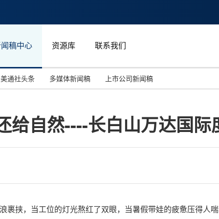
新闻稿中心
资源库
联系我们
美通社头条
多媒体新闻稿
上市公司新闻稿
国际消费电子展(CES)
汽车与交通
中国大陆
还给自然----长白山万达国
投资并购
能源化工与环保
马来西亚
世界移动通信大会
教育与人力资源
澳大利亚
人工智能
体育
汉诺威工业博览会
广告营销传媒
5℃的热浪裹挟，当工位的灯光熬红了双眼，当暑假带娃的疲惫压得