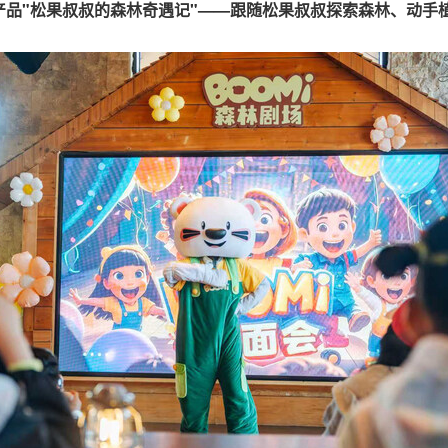
产品"松果叔叔的森林奇遇记"——跟随松果叔叔探索森林、动手