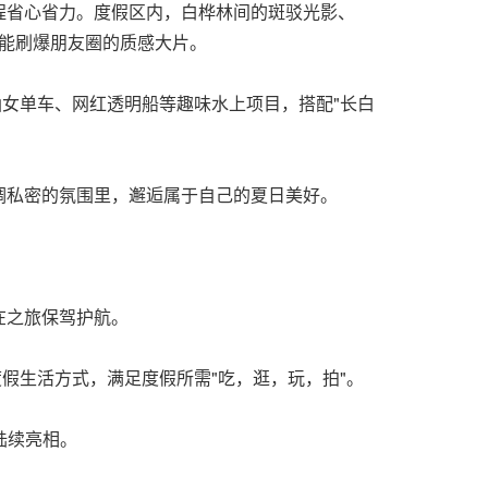
程省心省力。度假区内，白桦林间的斑驳光影、
是能刷爆朋友圈的质感大片。
、仙女单车、网红透明船等趣味水上项目，搭配"长白
调私密的氛围里，邂逅属于自己的夏日美好。
在之旅保驾护航。
假生活方式，满足度假所需"吃，逛，玩，拍"。
陆续亮相。