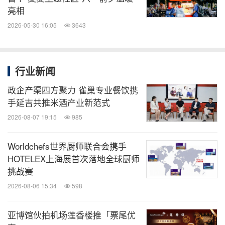
亮相
2026-05-30 16:05
3643
行业新闻
政企产渠四方聚力 雀巢专业餐饮携
手延吉共推米酒产业新范式
2026-08-07 19:15
985
Worldchefs世界厨师联合会携手
HOTELEX上海展首次落地全球厨师
挑战赛
2026-08-06 15:34
598
亚博馆伙拍机场莲香楼推「票尾优