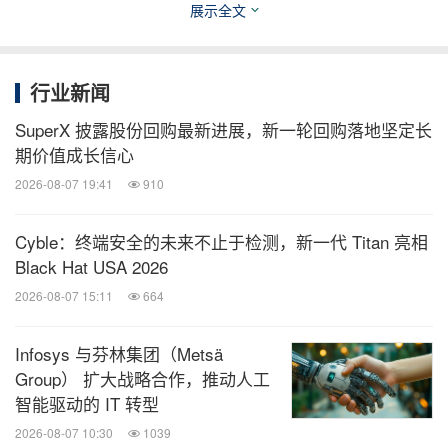
展示全文
免责声明：
前述特定亚马逊云科技生成式人工智能相关的服务目
前在亚马逊云科技海外区域可用。亚马逊云科技中国
行业新闻
区域相关云服务由西云数据和光环新网运营，具体信
SuperX 披露股份回购最新进展，新一轮回购落地坚定长
息以中国区域官网为准。
期价值成长信心
2026-08-07 19:41
910
消息来源：亚马逊云科技
Cyble：终端安全的未来不止于检测，新一代 Titan 亮相
Black Hat USA 2026
全球TMT
2026-08-07 15:11
664
微信公众号“全球TMT”发布全球互联网、科
技、媒体、通讯企业的经营动态、财报信
Infosys 与芬林集团（Metsä
息、企业并购消息。扫描二维码，立即订
阅！
Group） 扩大战略合作，推动人工
智能驱动的 IT 转型
2026-08-07 10:30
1039
关键词：
电脑/电子
人工智能
云计算/物联网