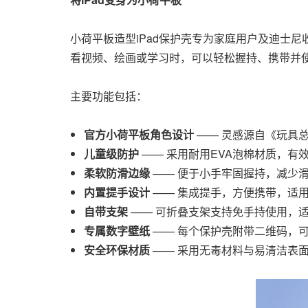
小荷平板造型iPad保护壳专为家庭用户及迪士
看视频、绘画或学习时，可以轻松握持、携带并
主要功能包括：
官方
小荷平板
角色设计
—— 灵感源自《玩具总
儿童级防护
—— 采用耐用EVA泡棉材质，有
柔软防滑边缘
—— 便于小手牢固握持，减少
内置提手设计
—— 集成提手，方便携带，适
自带支架
—— 可折叠支架支持免手持使用，
专属数字壁纸
—— 每个保护壳附带二维码，可
安全环保材质
—— 采用无毒材料与易清洁表