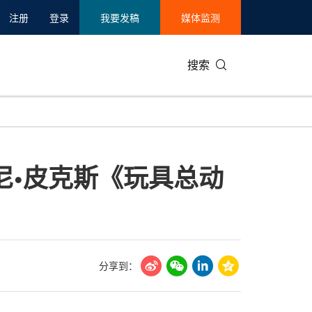
注册
登录
我要发稿
媒体监测
搜索
可持续发展
IT科技与互联网
日本
中国国际
零售业
韩国
士尼•皮克斯《玩具总动
碳中和
娱乐时尚与艺术
新加坡
企业扩张
环境
泰国
新质生产力
健康与医疗制药
财报
农业与制
美国临床肿瘤学会(ASCO)
通信业
企业社会
旅游与酒
世界杯
会展
中国国际
房地产建
分享到：