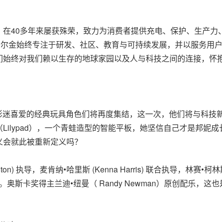
，在40多年来屡获殊荣，致力为消费者提供充电、保护、生产力
贝尔金始终专注于研发、社区、教育与可持续发展，并以服务用户
们始终对我们赖以生存的地球家园以及人与科技之间的连接，怀
影迷喜爱的经典玩具角色们将再度集结，这一次，他们将与科技
Lilypad），一个青蛙造型的智能平板，她坚信自己才是邦妮
义会就此被重新定义吗？
n) 执导，麦肯纳•哈里斯 (Kenna Harris) 联合执导，林赛•柯林斯 
共同编剧。奥斯卡奖得主兰迪•纽曼（ Randy Newman）原创配