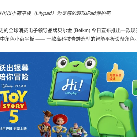
推出以小荷平板（
Lilypad）
为灵感的趣味
iPad
保护壳
0年历史的全球消费电子领导品牌贝尔金 (Belkin) 今日宣布推出
》中角色小荷平板 —— 一款高科技青蛙造型的智能平板设备角色