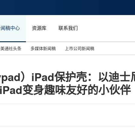
新闻稿中心
资源库
联系我们
美通社头条
多媒体新闻稿
上市公司新闻稿
国际消费电子展(CES)
汽车与交通
中国大陆
ypad）iPad保护壳：以迪
投资并购
能源化工与环保
马来西亚
iPad变身趣味友好的小伙伴
世界移动通信大会
教育与人力资源
澳大利亚
人工智能
体育
汉诺威工业博览会
广告营销传媒