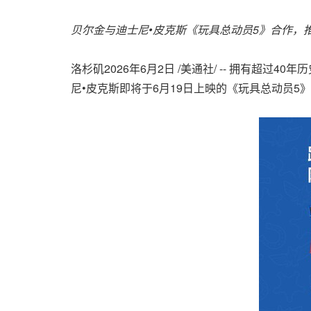
贝尔金
与迪士尼
•皮克斯《玩具总动员
5
》合作，
洛杉矶
2026年6月2日
/美通社/ -- 拥有超过4
尼•皮克斯即将于6月19日上映的《玩具总动员5