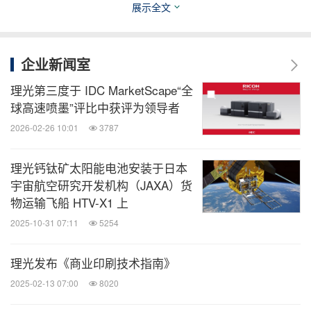
展示全文
消息来源：Ricoh Asia Pacific Pte Ltd
企业新闻室
理光第三度于 IDC MarketScape“全
全球TMT
球高速喷墨”评比中获评为领导者
微信公众号“全球TMT”发布全球互联网、科
2026-02-26 10:01
3787
技、媒体、通讯企业的经营动态、财报信
息、企业并购消息。扫描二维码，立即订
阅！
理光钙钛矿太阳能电池安装于日本
宇宙航空研究开发机构（JAXA）货
物运输飞船 HTV-X1 上
关键词：
电脑/电子
消费电子
日用品
办公室用品
零
2025-10-31 07:11
5254
售业
人工智能
分享到：
理光发布《商业印刷技术指南》
2025-02-13 07:00
8020