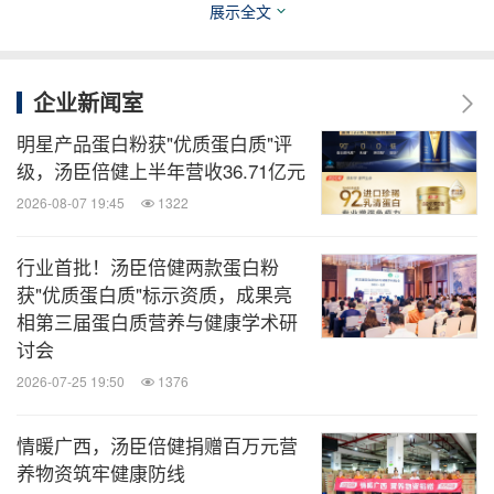
把直播间搬到了专业赛场一线，一方面通过运动大使
展示全文
的真实分享与专业赛事场景传递产品价值，另一方面
借力京东的流量阵地高效触达目标用户人群，让更多
企业新闻室
有需要的人了解到科学关节养护知识。未来，我们团
明星产品蛋白粉获"优质蛋白质"评
队会继续扎根运动领域，探索电商与平台共赢的联动
级，汤臣倍健上半年营收36.71亿元
玩法模式，为品牌电商增长持续赋能，给更多人送去
2026-08-07 19:45
1322
养护关节的专业产品。"
行业首批！汤臣倍健两款蛋白粉
本次联动越野赛事、电商平台与运动大使，标志着健
获"优质蛋白质"标示资质，成果亮
相第三届蛋白质营养与健康学术研
力多在专业运动场景的布局实现了重要突破。未来，
讨会
健力多电商将继续发挥品牌的内容创造力，借助平台
2026-07-25 19:50
1376
的渠道放大能力，拓展多元合作形式，合力放大品牌
声量，持续提升品牌影响力，同时广泛传播科学养护
情暖广西，汤臣倍健捐赠百万元营
关节理念。
养物资筑牢健康防线