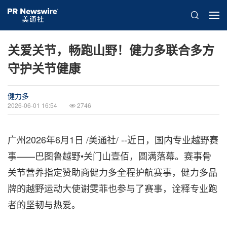
关爱关节，畅跑山野！健力多联合多方
守护关节健康
健力多
2026-06-01 16:54
2746
广州
2026年6月1日
/美通社/ --近日，国内专业越野赛
事——巴图鲁越野•关门山壹佰，圆满落幕。赛事骨
关节营养指定赞助商健力多全程护航赛事，健力多品
牌的越野运动大使谢雯菲也参与了赛事，诠释专业跑
者的坚韧与热爱。