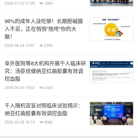
2026-07-23 21:28
1084
消息来源：健力多
96%的成年人没吃够！长期胆碱摄
入不足，正在悄悄"拖垮"你的大
医药健闻
脑！
微信公众号“医药健闻”发布全球制药、医疗、
2026-06-04 15:57
2295
大健康企业最新的经营动态。扫描二维码，
立即订阅！
阜外医院等8大机构开展千人临床研
究：汤臣倍健纳豆红曲胶囊有效调
关键词：
健康护理与医院
体育赛事
体育运动
营养补
控血脂
充药物
2026-05-30 19:54
4180
分享到：
千人随机双盲对照临床试验揭示：
纳豆红曲胶囊有效调控血脂
2026-05-29 16:19
4582