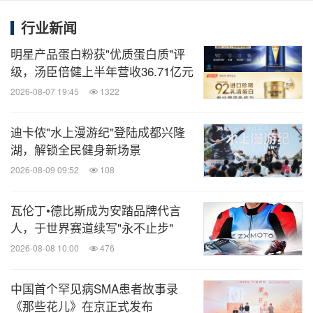
行业新闻
明星产品蛋白粉获"优质蛋白质"评
级，汤臣倍健上半年营收36.71亿元
2026-08-07 19:45
1322
迪卡侬"水上漫游纪"登陆成都兴隆
湖，解锁全民健身新场景
2026-08-09 09:52
108
瓦伦丁•德比斯成为安踏品牌代言
人，于世界赛道续写"永不止步"
2026-08-08 10:00
476
中国首个罕见病SMA患者故事录
《那些花儿》在京正式发布