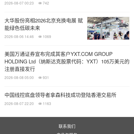
进一步放大展会现场的科技内容传播。大会期间，环
2026-08-07 00:23
742
球启航之夜、庆典晚宴、BGlobal泳池派对、
大华股份亮相2026北京充换电展 赋
BEYOND资本酒会、BEYOND官方派对、BEYOND
能绿色低碳未来
UFC Watch Party、BEYOND AI Clash派对和国际创
2026-08-06 14:46
1069
新交流之夜等八大特色派对也将陆续举行，让全球投
资人、创业者、企业代表、媒体和产业伙伴在论坛、
美国万通证券宣布完成其客户YXT.COM GROUP
展览与发布之外继续交流、建立联系。
HOLDING Ltd（纳斯达克股票代码：YXT）105万美元的
注册直接发行
2026-08-08 05:00
931
从Physical AI的技术演进，到具身智能的产业落地，
再到空间计算、AI Agent、全球资本、开发者生态和
中国线控底盘领导者拿森科技成功登陆香港交易所
跨区域合作的参与，BEYOND Expo 2026将以多个维
2026-08-07 22:20
1163
度呈现AI从数字系统走向物理世界的产业路径。人工
智能正在从屏幕、文本和云端模型，进一步走向机器
联系我们
人、可穿戴设备、空间计算、产业系统和现实世界执