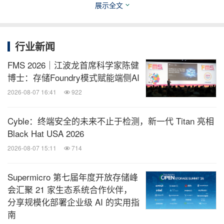
展示全文
以开幕式为起点，BEYOND Expo 2026也将在5月28
日至30日持续展开更多精彩内容。现场将围绕七大舞
台推进多项议程，并汇聚近800家国际企业参展。大
行业新闻
会期间，BGlobal峰会、国际投融资峰会、物理AI峰
FMS 2026｜江波龙首席科学家陈健
会、数字AI峰会、日本科技论坛、韩国科技论坛、亚
博士：存储Foundry模式赋能端侧AI
洲-欧洲科技论坛、亚洲-拉丁美洲科技论坛、
2026-08-07 16:41
922
SheTech女性科技峰会、Web2+3峰会、AI Beauty &
Health峰会以及商务对接会、BEYOND Awards、极
Cyble：终端安全的未来不止于检测，新一代 Titan 亮相
Black Hat USA 2026
限速投和BEYOND HACK DAY等板块将陆续展开，
2026-08-07 15:11
714
覆盖技术展示、产业交流、跨区域合作、投融资对
接、开发者生态和创新项目展示等方向。
Supermicro 第七届年度开放存储峰
会汇聚 21 家生态系统合作伙伴，
BEYOND Expo 2026还与B站、小红书科技展开内容
分享规模化部署企业级 AI 的实用指
合作，通过视频创作、逛展笔记和现场打卡等形式，
南