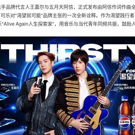
事可乐携手品牌代言人王嘉尔与五月天阿信，正式发布由阿信作词作
百事可乐对"渴望就可能"品牌主张的一次全新诠释。作为渴望践行
Alive Again人生探索家"，用音乐与当代青年同频共振，