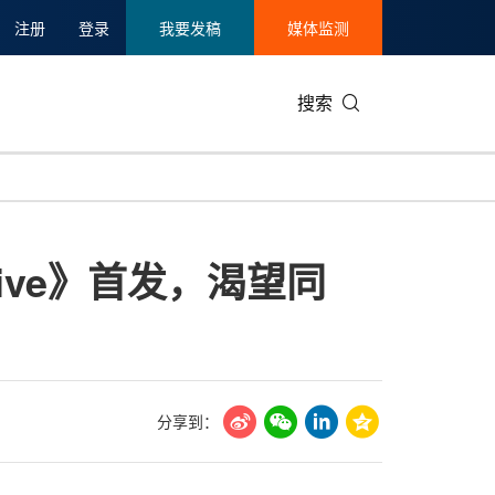
注册
登录
我要发稿
媒体监测
搜索
可持续发展
IT科技与互联网
日本
中国国际
零售业
韩国
ive》首发，渴望同
碳中和
娱乐时尚与艺术
新加坡
企业扩张
环境
泰国
新质生产力
健康与医疗制药
财报
农业与制
美国临床肿瘤学会(ASCO)
通信业
企业社会
旅游与酒
世界杯
会展
中国国际
房地产建
分享到：