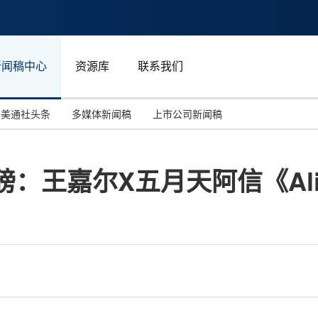
新闻稿中心
资源库
联系我们
美通社头条
多媒体新闻稿
上市公司新闻稿
国际消费电子展(CES)
汽车与交通
中国大陆
磅：王嘉尔X五月天阿信《Al
投资并购
能源化工与环保
马来西亚
世界移动通信大会
教育与人力资源
澳大利亚
人工智能
体育
汉诺威工业博览会
广告营销传媒