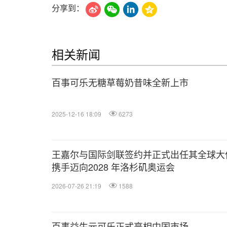
分享到：
相关新闻
百事可乐无糖草莓奶昔味全新上市
2025-12-16 18:09
6273
王嘉尔与国际剑联签约并正式出任其全球大
携手迈向2028 年洛杉矶奥运会
2026-07-26 21:19
1588
百事益生元可乐正式亮相中国市场