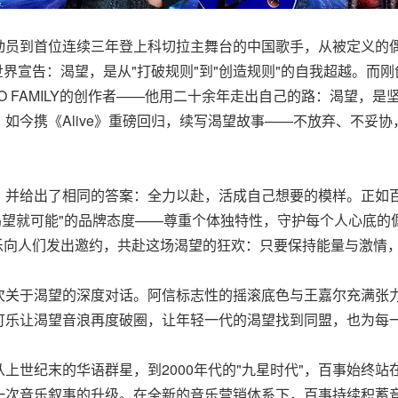
员到首位连续三年登上科切拉主舞台的中国歌手，从被定义的偶像
创始人——他向世界宣告：渴望，是从"打破规则"到"创造规则"的自我超
OJO FAMILY的创作者——他用二十余年走出自己的路：渴望，
如今携《Alive》重磅回归，续写渴望故事——不放弃、不妥
并给出了相同的答案：全力以赴，活成自己想要的模样。正如百事
可能"的品牌态度——尊重个体独特性，守护每个人心底的倔强，鼓励人们拥
ve"，百事可乐向人们发出邀约，共赴这场渴望的狂欢：只要保持能量
次关于渴望的深度对话。阿信标志性的摇滚底色与王嘉尔充满张
可乐让渴望音浪再度破圈，让年轻一代的渴望找到同盟，也为每
上世纪末的华语群星，到2000年代的"九星时代"，百事始终
一次音乐叙事的升级。在全新的音乐营销体系下，百事持续积蓄