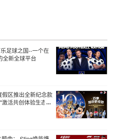
乐足球之国--一个在
的全新全球平台
度假区推出全新纪念款
妙"激活共创体验生态，
曲： Sting唤能携