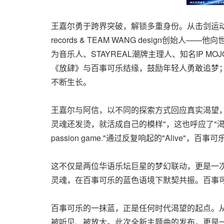
王嘉尔勇于跨界突破，解锁多重身份。从击剑运动
records & TEAM WANG design
为音乐人、STAYREAL潮牌主理人、知名IP M
《放肆》与百事可乐结缘，鼓励年轻人勇敢追梦；
不断生长。
王嘉尔与阿信，以不同的探索方式回应真实渴望，
灵魂还发烫，就活成自己的模样"，这也呼应了"渴望就
passion game."通过反复响起的"Ali
这不仅是两位华语乐坛巨星的梦幻联动，更是一
灵魂，在百事可乐的蓝色语境下默契共振。百事
百事可乐的一抹蓝，正是任何时代渴望的起点。从
被听见、被放大。此次全新主题曲的发布，更是