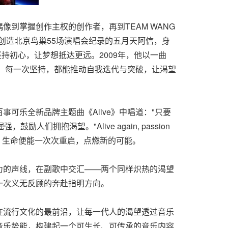
到掌握创作主权的创作者，再到TEAM WANG
越。而刚创造北京鸟巢55场演唱会纪录的五月天阿信，身
是坚持初心，让梦想抵达更远。2009年，他以一曲
协，每一次坚持，都能推动自我迭代与突破，让渴望
可乐全新品牌主题曲《Alive》中唱道："只要
抱渴望。"Alive again, passion
与激情，生命便能一次次重启，点燃新的可能。
力的声线，在副歌中交汇——两个同样炽热的渴望
一次义无反顾的奔赴指明方向。
站在流行文化的最前沿，让每一代人的渴望透过音乐
音乐势能，构建起一个可生长、可传承的音乐内容