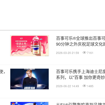
百事可乐®全球推出百事可
90分钟之外庆祝足球文化
2026-03-20 21:59
7161
使，
百事可乐携手上海迪士尼
系列，以"百事 加你更奇
点燃心中渴望
2026-06-22 14:49
1485
从F1®引擎轰鸣声到品牌主题