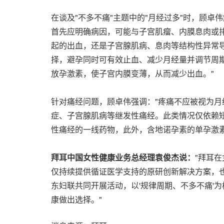
在谈及"不多不痛"主题中的"月经过多"时，顾
首先应明确病因，可能与子宫肌瘤、内膜息肉或
起的出血，还是子宫腺肌病、息肉等结构性异常
择，避孕同时可有效止血、减少月经量并调节周
放孕激素，使子宫内膜变薄，从而减少出血。"
针对痛经问题，顾卓伟强调："疼痛不应被视为月
症、子宫腺肌病等继发性痛经。此类情况仅依赖
性痛经的一线药物，此外，含地诺孕素的单孕激
拜耳中国女性健康业务总经理袁俊杰说：
"拜耳
仅持续提供循证医学支持的原研创新解决方案，
东妇联共同开展活动，以'规律周期、不多不痛'
康做出选择。"