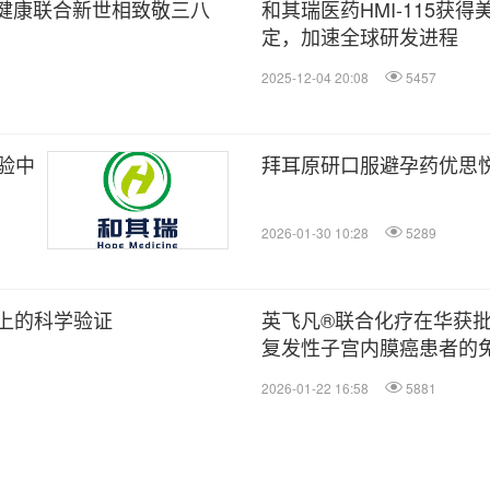
女性健康联合新世相致敬三八
和其瑞医药HMI-115获得
定，加速全球研发进程
2025-12-04 20:08
5457
验中
拜耳原研口服避孕药优思
2026-01-30 10:28
5289
ence上的科学验证
英飞凡®联合化疗在华获
复发性子宫内膜癌患者的
2026-01-22 16:58
5881