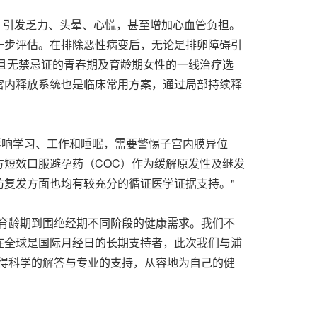
血，引发乏力、头晕、心慌，甚至增加心血管负担。
一步评估。在排除恶性病变后，无论是排卵障碍引
且无禁忌证的青春期及育龄期女性的一线治疗选
宫内释放系统也是临床常用方案，通过局部持续释
影响学习、工作和睡眠，需要警惕子宫内膜异位
短效口服避孕药（COC）作为缓解原发性及继发
复发方面也均有较充分的循证医学证据支持。"
育龄期到围绝经期不同阶段的健康需求。我们不
在全球是国际月经日的长期支持者，此次我们与浦
获得科学的解答与专业的支持，从容地为自己的健