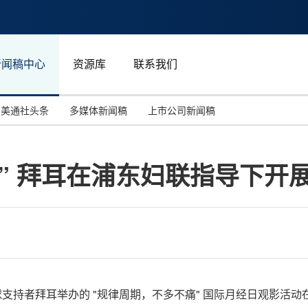
新闻稿中心
资源库
联系我们
美通社头条
多媒体新闻稿
上市公司新闻稿
国际消费电子展(CES)
汽车与交通
中国大陆
” 拜耳在浦东妇联指导下开
投资并购
能源化工与环保
马来西亚
世界移动通信大会
教育与人力资源
澳大利亚
人工智能
体育
汉诺威工业博览会
广告营销传媒
日全球支持者拜耳举办的 "规律周期，不多不痛" 国际月经日观影