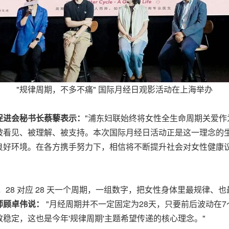
"规律周期，不多不痛" 国际月经日观影活动在上海举办
促进会秘书长蔡藜表示：
"浦东妇联始终将女性全生命周期关爱
被看见、被理解、被支持。本次国际月经日活动正是这一理念的
良好环境。在各方携手努力下，相信将不断提升社会对女性健康
 天经期，28 对应 28 天一个周期，一组数字，把女性身体里最规
师顾卓伟说：
"月经周期并不一定固定为28天，只要前后波动在
稳定，这也是今年'规律周期'主题希望传递的核心理念。"