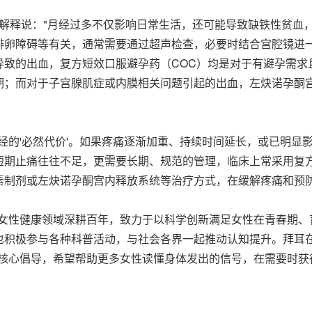
卓伟解释说："月经过多不仅影响日常生活，还可能导致缺铁性贫
排卵障碍等有关，通常需要通过超声检查，必要时结合宫腔镜进
导致的出血，复方短效口服避孕药（COC）均是对于有避孕需求
期；而对于子宫腺肌症或内膜相关问题引起的出血，左炔诺孕酮
经的'必然代价'。如果疼痛逐渐加重、持续时间延长，或已明显
短期止痛往往不足，更需要长期、规范的管理，临床上常采用复方
素制剂或左炔诺孕酮宫内释放系统等治疗方式，在缓解疼痛和预防
在女性健康领域深耕百年，致力于以科学创新满足女性在青春期、
也积极参与各种科普活动，与社会各界一起推动认知提升。拜耳
为核心倡导，希望帮助更多女性读懂身体发出的信号，在需要时