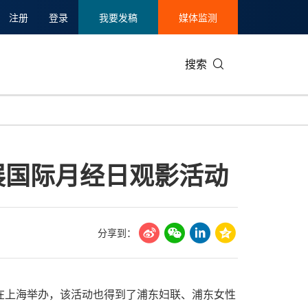
注册
登录
我要发稿
媒体监测
搜索
可持续发展
IT科技与互联网
日本
中国国际
零售业
韩国
展国际月经日观影活动
碳中和
娱乐时尚与艺术
新加坡
企业扩张
环境
泰国
新质生产力
健康与医疗制药
财报
农业与制
美国临床肿瘤学会(ASCO)
通信业
企业社会
旅游与酒
分享到：
世界杯
会展
中国国际
房地产建
活动在上海举办，该活动也得到了浦东妇联、浦东女性