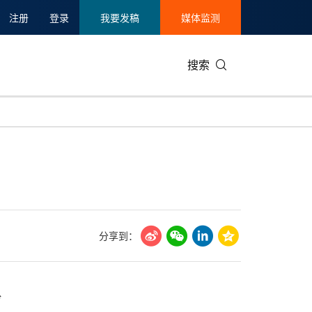
注册
登录
我要发稿
媒体监测
搜索
可持续发展
IT科技与互联网
日本
中国国际
零售业
韩国
碳中和
娱乐时尚与艺术
新加坡
企业扩张
环境
泰国
新质生产力
健康与医疗制药
财报
农业与制
美国临床肿瘤学会(ASCO)
通信业
企业社会
旅游与酒
分享到：
世界杯
会展
中国国际
房地产建