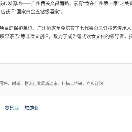
化核心发源地——广州西关文昌南路，素有"食在广州第一家"之美
店获评"国家白金五钻级酒家"。
表性项目的保护单位，广州酒家至今培育了七代粤菜烹饪技艺传承
""趣叹早茶巴"等非遗文创IP，致力于成为粤式饮食文化的领导者
、零售、时尚、物流行业最新动态。扫描二维码，立即订阅！
零售业
旅游业