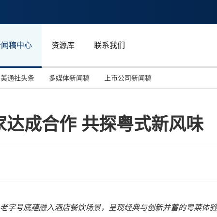
新闻稿中心
资源库
联系我们
美通社头条
多媒体新闻稿
上市公司新闻稿
国际消费电子展(CES)
汽车与交通
中国大陆
家达成合作 共探粤式新风味
投资并购
能源化工与环保
马来西亚
世界移动通信大会
教育与人力资源
澳大利亚
人工智能
体育
汉诺威工业博览会
广告营销传媒
老字号底蕴融入酒店餐饮场景，呈现经典与创新并蓄的粤菜体验