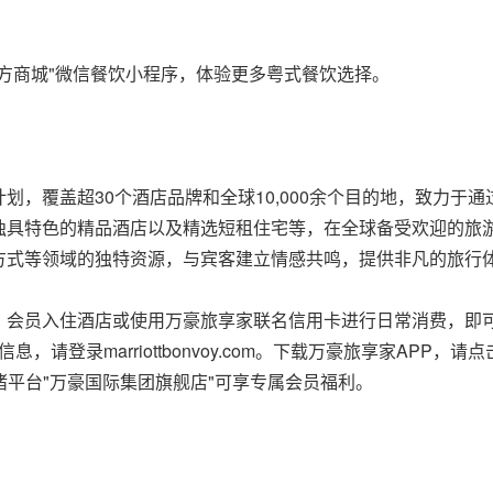
方商城"微信餐饮小程序，体验更多粤式餐饮选择。
划，覆盖超30个酒店品牌和全球10,000余个目的地，致力于
独具特色的精品酒店以及精选短租住宅等，在全球备受欢迎的旅
方式等领域的独特资源，与宾客建立情感共鸣，提供非凡的旅行
。会员入住酒店或使用万豪旅享家联名信用卡进行日常消费，即
请登录marriottbonvoy.com。下载万豪旅享家APP，请点击
猪平台"万豪国际集团旗舰店"可享专属会员福利。