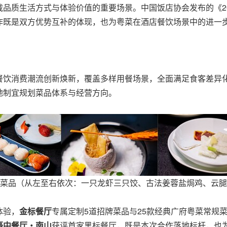
品质生活方式与体验价值的重要场景。中国饭店协会发布的《2
作既是双方优势互补的体现，也为粤菜在酒店餐饮场景中的进一
餐饮消费潮流创新焕新，覆盖多样用餐场景，全面满足食客差异
地制宜规划菜品体系与经营方向。
菜品（从左至右依次：一只龙虾三只饺、古法姜蓉盐焗鸡、云腿
体验，
金标餐厅
专属定制5道招牌菜品与25款经典广府粤菜常规
豪中餐厅
・
南山
获评首家黑标餐厅，既是本次合作落地标杆，也