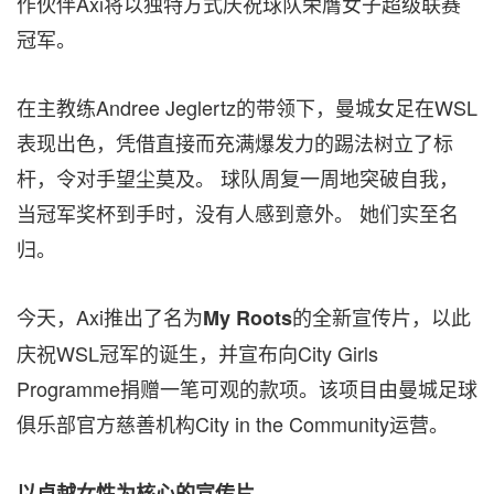
作伙伴Axi将以独特方式庆祝球队荣膺女子超级联赛
冠军。
在主教练Andree Jeglertz的带领下，曼城女足在WSL
表现出色，凭借直接而充满爆发力的踢法树立了标
杆，令对手望尘莫及。 球队周复一周地突破自我，
当冠军奖杯到手时，没有人感到意外。 她们实至名
归。
今天，Axi推出了名为
的全新宣传片，以此
My Roots
庆祝WSL冠军的诞生，并宣布向City Girls
Programme捐赠一笔可观的款项。该项目由曼城足球
俱乐部官方慈善机构City in the Community运营。
以卓越女性为核心的宣传片