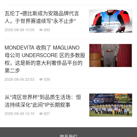
探索的自由与乐趣。
瓦伦丁•德比斯成为安踏品牌代言
人，于世界赛道续写"永不止步"
2026-08-08 10:00
393
MONDEVITA 收购了 MAGLIANO
母公司 UNDERSCORE 区的多数股
权，这是新的意大利奢侈品平台的
第二步
2026-08-06 23:53
539
从"湾区世界杯"到品质生活场：恒
洁持续深化"此间"IP长期叙事
始祖鸟携手SKIP推出革命性外骨骼软壳裤
2026-08-06 10:10
927
一人行速，众人行远。从创始人到逐步壮大的团队，
联系我们