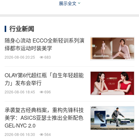
展示全文
山地课堂，热爱在此共鸣
行业新闻
持续进化的未来
随身心流动 ECCO全新轻训系列演
绎都市运动时装美学
匠心不止于回望，也指向未来。时代加速前行，始祖
2026-08-06 20:25
683
鸟的设计方式也在持续演进。品牌相信，每个人都有
走进高山的机会。为山而生，为攀登者而造，是始祖
OLAY第6代超红瓶「自生年轻超能
力」发布会举行
鸟的初心。基于这一理念，始祖鸟与SKIP团队在
2026-08-06 18:45
696
2024年共同设计出MO/GO，作为一款嵌入于Gamma
软壳裤中的运动辅助外骨骼，膝部配备电机系统，可
承袭复古经典档案，重构先锋科技
提升用户的耐力与稳定性、减轻用户的疲劳，进一步
美学：ASICS亚瑟士推出全新配色
释放山地体验的潜能。本次展览，是它首次在中国亮
GEL-NYC 2.0
相，让更多行动受限的人得以与高山相遇，体验户外
2026-08-06 16:30
564